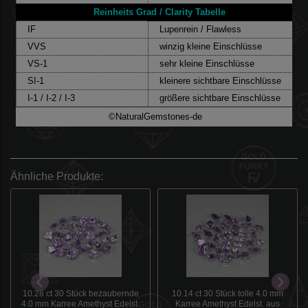
Reinheits Grad / Clarity Tabelle
IF
Lupenrein / Flawless
VVS
winzig kleine Einschlüsse
VS-1
sehr kleine Einschlüsse
SI-1
kleinere sichtbare Einschlüsse
I-1 / I-2 / I-3
größere sichtbare Einschlüsse
©NaturalGemstones-de
Ähnliche Produkte:
10.28 ct 30 Stück bezaubernde
10.14 ct 30 Stück tolle 4.0 mm
4.0 mm Karree Amethyst Edelst.
Karree Amethyst Edelst. aus