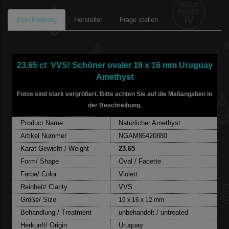
Beschreibung
Hersteller
Frage stellen
23.65 ct VVS! Schöner ovaler 19 x 16 mm Uruguay
Amethyst
Fotos sind stark vergrößert. Bitte achten Sie auf die Maßangaben in
der Beschreibung.
Product Name:
Natürlicher Amethyst
Artikel Nummer
NGAM86420880
Karat Gewicht / Weight
23.65
Form/ Shape
Oval / Facette
Farbe/ Color
Violett
Reinheit/ Clarity
VVS
Größe/ Size
19 x 16 x 12 mm
Behandlung / Treatment
unbehandelt / untreated
Herkunft/ Origin
Uruquay