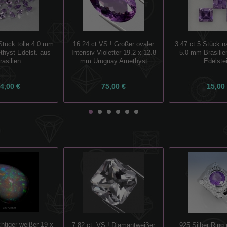
Stück tolle 4.0 mm
16.24 ct VS ! Großer ovaler
3.47 ct 5 Stück na
thyst Edelst. aus
Intensiv Violetter 19.2 x 12.8
5.0 mm Brasilie
rasilien
mm Uruguay Amethyst
Edelste
4,00 €
75,00 €
15,00
chtiger weißer 19 x
7.82 ct. VS ! Diamantweißer
925 Silber Ring