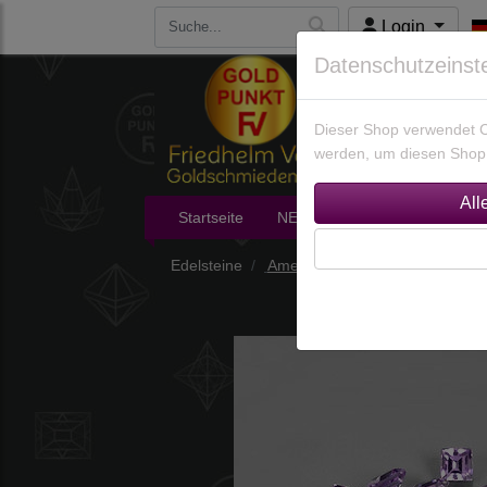
Login
Datenschutzeinst
Dieser Shop verwendet Co
werden, um diesen Shop 
Startseite
NEU im Shop
Edelsteine
Edelsteine
Amethyste