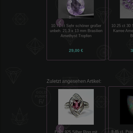
10.71 ct Sehr schöner großer
10.25 ct 30 
unbeh. 21.3 x 13 mm Brasilien
Karree Ame
Amethyst Tropfen
B
29,00 €
3
Zuletzt angesehen Artikel:
8.45 ct. Prä
Edler 925 Silber Ring mit