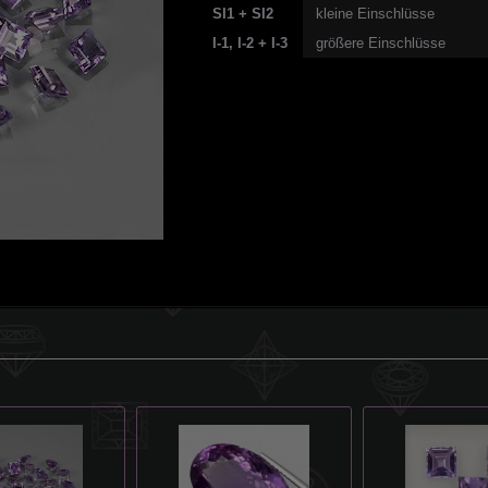
SI1 + SI2
kleine Einschlüsse
I-1, I-2 + I-3
größere Einschlüsse