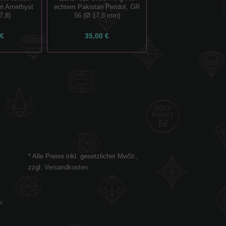
runde gelbe 6.3 mm 
ien Amethyst
echtem Pakistan Peridot, GR
Opale
7,8)
56 (Ø 17,8 mm)
 €
35,00 €
35,00 €
* Alle Preise inkl. gesetzlicher MwSt.,
zzgl.
Versandkosten
es