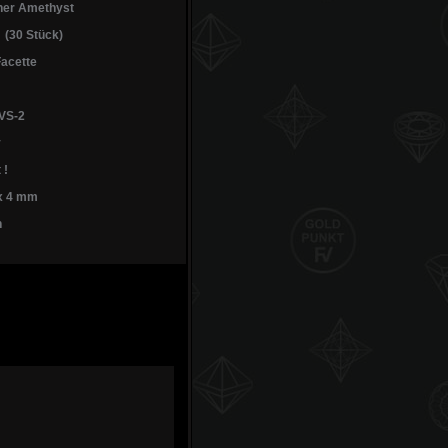
her Amethyst
 (30 Stück)
acette
VS-2
v
 !
 x 4 mm
n