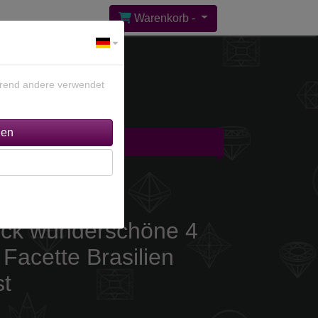
Warenkorb -
ährend andere verwendet
gebote %
Kontakt
tück wunderschöne 4
Facette Brasilien
st