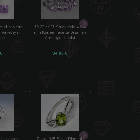
türl. violette
10.32 ct 31 Stück edle 4 x 4
10.33 ct 30 Stück edle
n Amethyst
mm Karree Facette Brasilien
mm Karree Facette Bra
ine
Amethyst Edelst
Amethyst Edels
 €
34,00 €
34,00 €
1.30 ct IF! Perfektes
 mit echtem
Zarter 925 Silber Ring mit