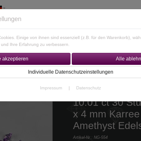
ellungen
okies. Einige von ihnen sind essenziell (z.B. für den Warenkorb), w
und Ihre Erfahrung zu verbessern.
925 Silber Schmuck
Unikate Gold / Silber
% Sonderan
Individuelle Datenschutzeinstellungen
Impressum
|
Datenschutz
10.01 ct 30 S
x 4 mm Karree 
Amethyst Edel
Artikel-Nr.:
NG-554