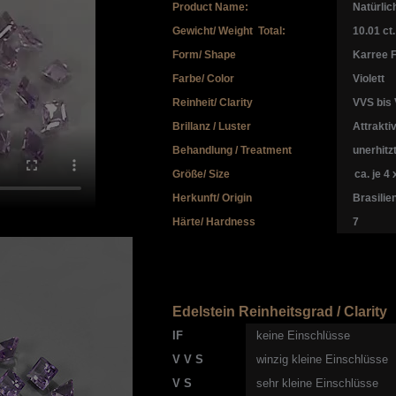
Product Name:
Natürlic
Gewicht/ Weight Total:
10.01 ct.
Form/ Shape
Karree F
Farbe/ Color
Violett
Reinheit/ Clarity
VVS bis 
Brillanz / Luster
Attrakti
Behandlung / Treatment
unerhitzt
Größe/ Size
ca. je 4
Herkunft/ Origin
Brasilie
Härte/ Hardness
7
Edelstein Reinheitsgrad / Clarity
IF
keine Einschlüsse
V V S
winzig kleine Einschlüsse
V S
sehr kleine Einschlüsse