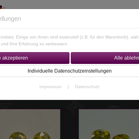
ellungen
okies. Einige von ihnen sind essenziell (z.B. für den Warenkorb), w
und Ihre Erfahrung zu verbessern.
925 Silber Schmuck
Unikate Gold / Silber
% Sonderan
Individuelle Datenschutzeinstellungen
Impressum
|
Datenschutz