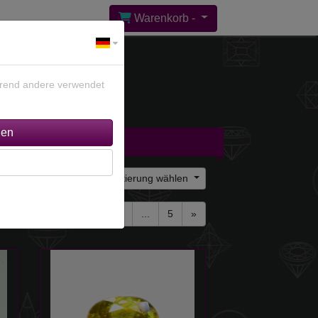
Warenkorb -
ährend andere verwendet
gebote %
Kontakt
Sortierung wählen
1
2
...
5
»