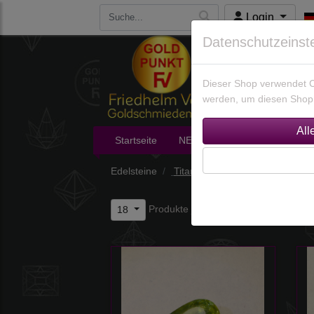
Login
Datenschutzeinst
Dieser Shop verwendet Co
werden, um diesen Shop 
Startseite
NEU im Shop
Edelsteine
Edelsteine
Titanit-Sphene
Produkte je Seite
18