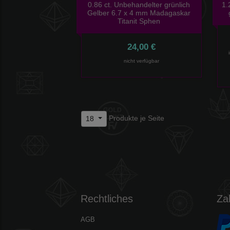
0.86 ct. Unbehandelter grünlich
1.
Gelber 6.7 x 4 mm Madagaskar
Titanit Sphen
24,00 €
nicht verfügbar
Produkte je Seite
18
Rechtliches
Za
AGB