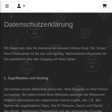
Datenschutzerklärung
Wir freuen uns über Ihr Interesse an unserem Online-Shop. Der Schutz
Ihrer Privatsphäre ist für uns sehr wichtig. Nachstehend informieren wir
Sie ausführlich über den Umgang mit Ihren Daten.
1. Zugriffsdaten und Hosting
Sie können unsere Webseiten besuchen, ohne Angaben zu Ihrer Person
zu machen. Bei jedem Aufruf einer Webseite speichert der Webserver
lediglich automatisch ein sogenanntes Server-Logfile, das z.B. den
Namen der angeforderten Datei, Ihre IP-Adresse, Datum und Uhrzeit
des Abrufs, übertragene Datenmenge und den anfragenden Provider