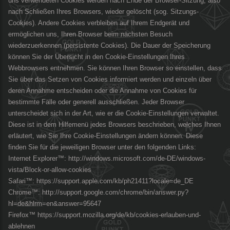
uns verwendeten Cookies werden nach Ende der Browser-Sitzung, also
nach Schließen Ihres Browsers, wieder gelöscht (sog. Sitzungs-
Cookies). Andere Cookies verbleiben auf Ihrem Endgerät und
ermöglichen uns, Ihren Browser beim nächsten Besuch
wiederzuerkennen (persistente Cookies). Die Dauer der Speicherung
können Sie der Übersicht in den Cookie-Einstellungen Ihres
Webbrowsers entnehmen. Sie können Ihren Browser so einstellen, dass
Sie über das Setzen von Cookies informiert werden und einzeln über
deren Annahme entscheiden oder die Annahme von Cookies für
bestimmte Fälle oder generell ausschließen. Jeder Browser
unterscheidet sich in der Art, wie er die Cookie-Einstellungen verwaltet.
Diese ist in dem Hilfemenü jedes Browsers beschrieben, welches Ihnen
erläutert, wie Sie Ihre Cookie-Einstellungen ändern können. Diese
finden Sie für die jeweiligen Browser unter den folgenden Links:
Internet Explorer™: http://windows.microsoft.com/de-DE/windows-
vista/Block-or-allow-cookies
Safari™: https://support.apple.com/kb/ph21411?locale=de_DE
Chrome™: http://support.google.com/chrome/bin/answer.py?
hl=de&hlrm=en&answer=95647
Firefox™ https://support.mozilla.org/de/kb/cookies-erlauben-und-
ablehnen