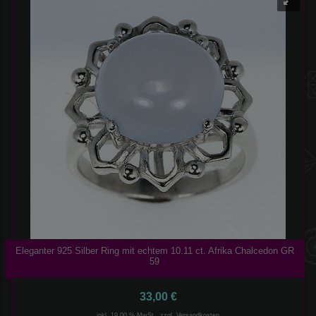
Eleganter 925 Silber Ring mit echtem 10.11 ct. Afrika Chalcedon GR
59
33,00 €
inkl. 19,00 % MwSt., zzgl.
Versandkosten