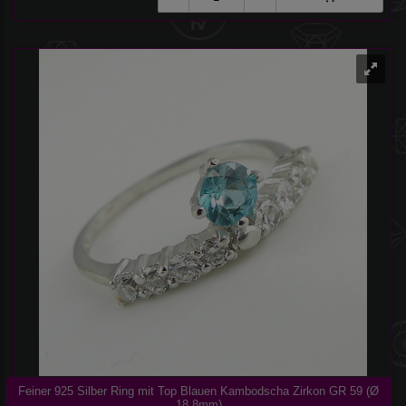
Feiner 925 Silber Ring mit Top Blauen Kambodscha Zirkon GR 59 (Ø
18,8mm)