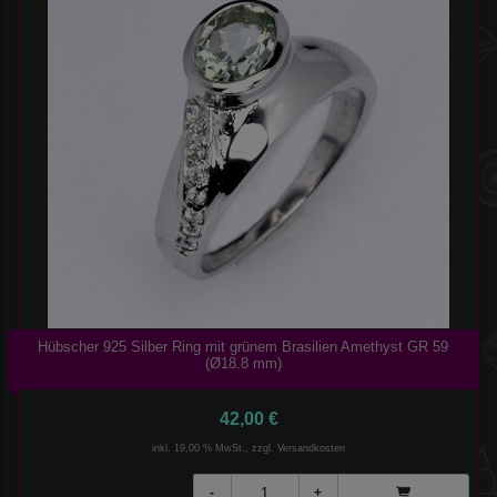
Hübscher 925 Silber Ring mit grünem Brasilien Amethyst GR 59
(Ø18.8 mm)
42,00 €
inkl. 19,00 % MwSt., zzgl.
Versandkosten