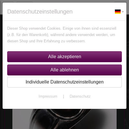
Datenschutzeinstellungen
Schmuck
Ringe
Ringe nach Größen
Größe 59 (Ø 18,8 mm)
Dieser Shop verwendet Cookies. Einige von ihnen sind essenziell
(z.B. für den Warenkorb), während andere verwendet werden, um
diesen Shop und Ihre Erfahrung zu verbessern.
Sortierung wählen
ausverkauft
Individuelle Datenschutzeinstellungen
Impressum
|
Datenschutz