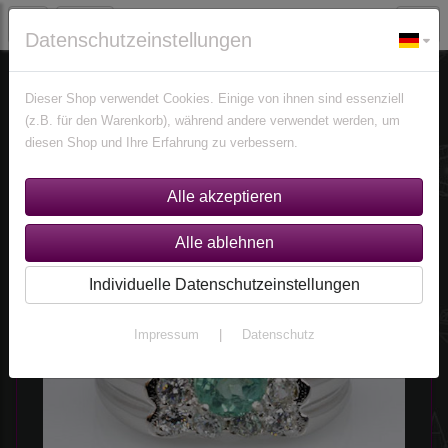
Datenschutzeinstellungen
Schmuck
Ringe
Ringe nach Edelsteinen
Apatit Ringe
Dieser Shop verwendet Cookies. Einige von ihnen sind essenziell
(z.B. für den Warenkorb), während andere verwendet werden, um
diesen Shop und Ihre Erfahrung zu verbessern.
Sortierung wählen
Individuelle Datenschutzeinstellungen
Impressum
|
Datenschutz