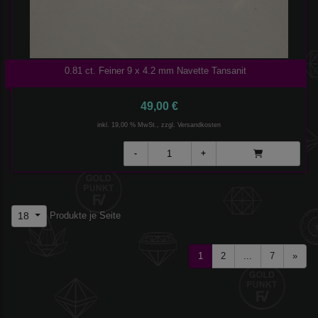
0.81 ct. Feiner 9 x 4.2 mm Navette Tansanit
49,00 €
inkl. 19,00 % MwSt., zzgl.
Versandkosten
Produkte je Seite
18
1
2
...
7
»