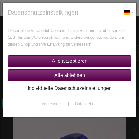
Datenschutzeinstellungen
Edelsteine
Tansanite
Dieser Shop verwendet Cookies. Einige von ihnen sind essenziell
(z.B. für den Warenkorb), während andere verwendet werden, um
diesen Shop und Ihre Erfahrung zu verbessern.
Sortierung wählen
Produkte je Seite
18
1
2
...
7
»
Individuelle Datenschutzeinstellungen
neu
Impressum
|
Datenschutz