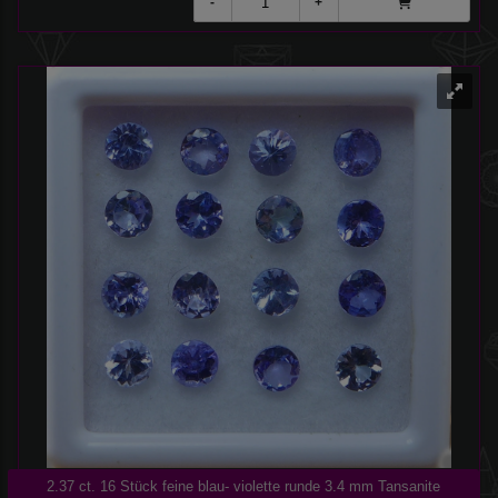
2.37 ct. 16 Stück feine blau- violette runde 3.4 mm Tansanite