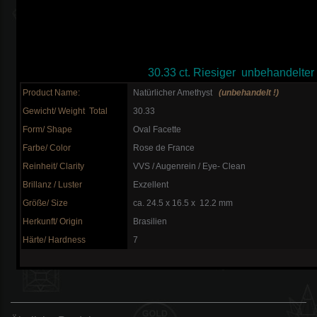
30.33 ct. Riesiger unbehandelter
Product Name:
Natürlicher Amethyst
(unbehandelt !)
Gewicht/ Weight Total
30.33
Form/ Shape
Oval Facette
Farbe/ Color
Rose de France
Reinheit/ Clarity
VVS / Augenrein / Eye- Clean
Brillanz / Luster
Exzellent
Größe/ Size
ca. 24.5 x 16.5 x 12.2 mm
Herkunft/ Origin
Brasilien
Härte/ Hardness
7