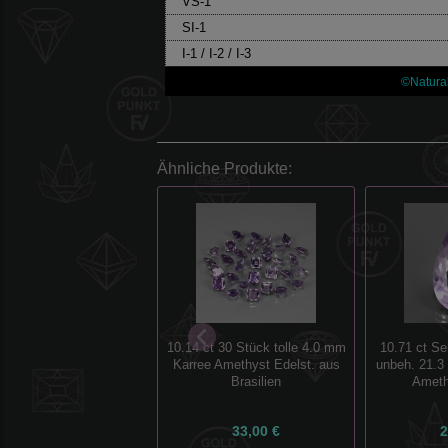
VS-1
SI-1
I-1 / I-2 / I-3
©Natura
Ähnliche Produkte:
10.14 ct 30 Stück tolle 4.0 mm
10.71 ct Se
Karree Amethyst Edelst. aus
unbeh. 21.3
Brasilien
Ameth
33,00 €
2