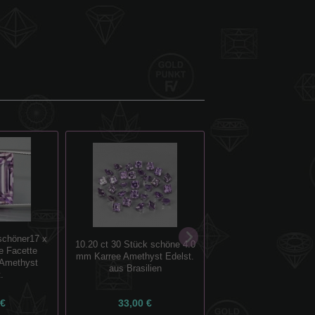
schöner17 x
10.20 ct 30 Stück schöne 4.0
13.45ct VVS! Wunders
e Facette
mm Karree Amethyst Edelst.
großer unbeh. 18 x 
 Amethyst
aus Brasilien
Uruguay Amethys
.
 €
33,00 €
59,00 €