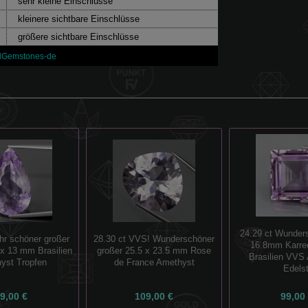
sehr kleine Einschlüsse
kleinere sichtbare Einschlüsse
größere sichtbare Einschlüsse
lGemstones-de
24.29 ct Wunder
hr schöner großer
28.30 ct VVS! Wunderschöner
16.8mm Karre
 x 13 mm Brasilien
großer 25.5 x 23.5 mm Rose
Brasilien VVS
yst Tropfen
de France Amethyst
Edelst
9,00 €
109,00 €
99,00