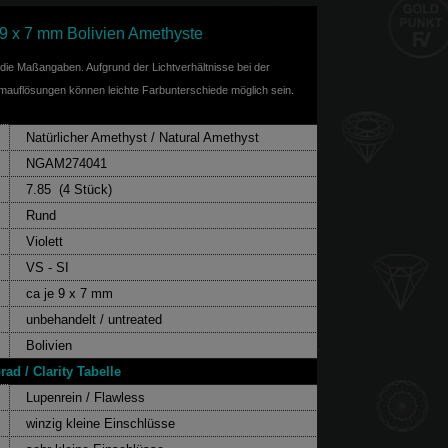
 9 x 7 mm Bolivien Amethyste
f die Maßangaben. Aufgrund der Lichtverhältnisse bei der
rmauflösungen können leichte Farbunterschiede möglich sein.
Natürlicher Amethyst / Natural Amethyst
NGAM274041
7.85 (4 Stück)
Rund
Violett
VS - SI
ca je 9 x 7 mm
unbehandelt / untreated
Bolivien
rad / Clarity Tabelle
Lupenrein / Flawless
winzig kleine Einschlüsse