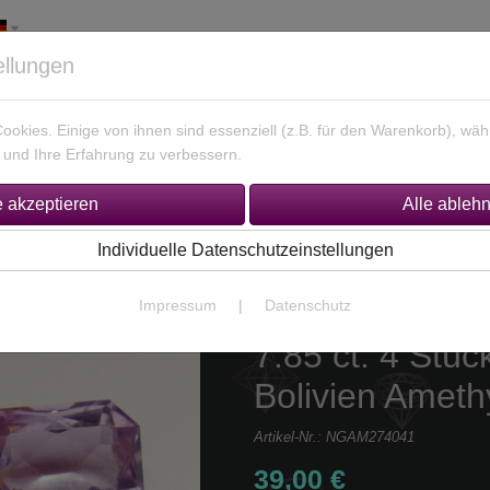
ellungen
okies. Einige von ihnen sind essenziell (z.B. für den Warenkorb), w
und Ihre Erfahrung zu verbessern.
925 Silber Schmuck
Unikate Gold / Silber
% Sonderan
Individuelle Datenschutzeinstellungen
Impressum
|
Datenschutz
7.85 ct. 4 Stü
Bolivien Ameth
Artikel-Nr.:
NGAM274041
39,00 €