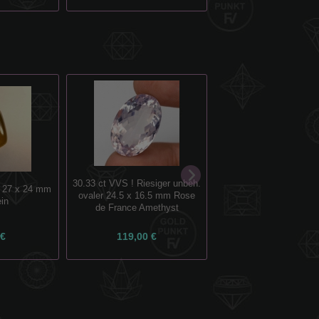
30.33 ct VVS ! Riesiger unbeh.
Prächtiger 925 Silber R
r 27 x 24 mm
ovaler 24.5 x 16.5 mm Rose
echten Brillantschliff T
in
de France Amethyst
Edelst. GR 63,5
 €
119,00 €
99,00 €