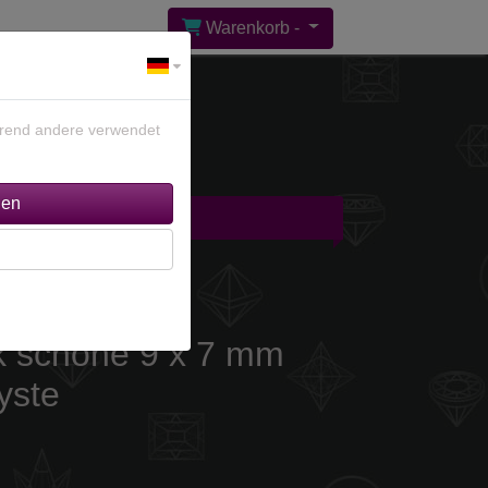
Warenkorb -
ährend andere verwendet
gebote %
Kontakt
ck schöne 9 x 7 mm
yste