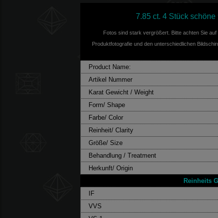
7.85 ct. 4 Stück schöne
Fotos sind stark vergrößert. Bitte achten Sie au
Produktfotografie und den unterschiedlichen Bildschi
Product Name:
Artikel Nummer
Karat Gewicht / Weight
Form/ Shape
Farbe/ Color
Reinheit/ Clarity
Größe/ Size
Behandlung / Treatment
Herkunft/ Origin
Reinheits G
IF
VVS