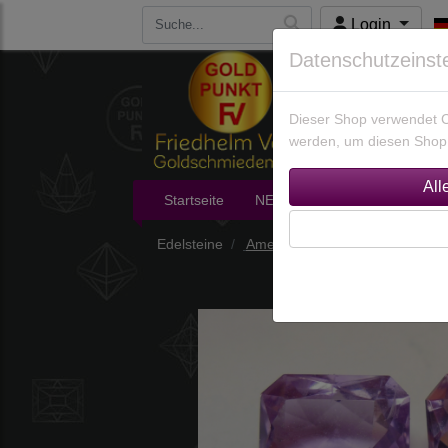
Login
Datenschutzeinst
Dieser Shop verwendet Co
werden, um diesen Shop 
Startseite
NEU im Shop
Edelsteine
Edelsteine
Amethyste