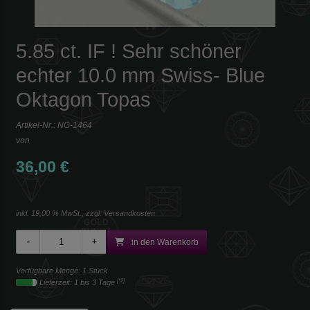
5.85 ct. IF ! Sehr schöner
echter 10.0 mm Swiss- Blue
Oktagon Topas
Artikel-Nr.:
NG-1464
von
36,00 €
inkl. 19,00 % MwSt., zzgl.
Versandkosten
in den Warenkorb
Verfügbare Menge: 1 Stück
[*2]
Lieferzeit: 1 bis 3 Tage