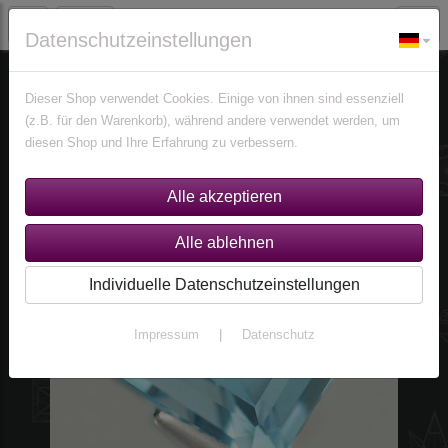
Datenschutzeinstellungen
Edelsteine
Topase
Dieser Shop verwendet Cookies. Einige von ihnen sind essenziell
(z.B. für den Warenkorb), während andere verwendet werden, um
diesen Shop und Ihre Erfahrung zu verbessern.
Individuelle Datenschutzeinstellungen
Impressum
|
Datenschutz