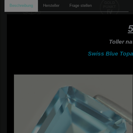
Beschreibung
Hersteller
Frage stellen
5
Toller na
Swiss Blue Topas