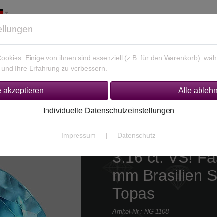
ellungen
okies. Einige von ihnen sind essenziell (z.B. für den Warenkorb), w
und Ihre Erfahrung zu verbessern.
925 Silber Schmuck
Unikate Gold / Silber
% Sonderan
Individuelle Datenschutzeinstellungen
Impressum
|
Datenschutz
3.16 ct. VS! Fa
mm Brasilien Sw
Topas
Artikel-Nr.:
NG-1108