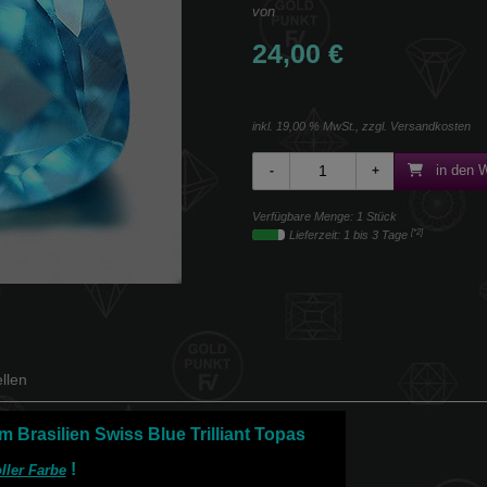
von
24,00 €
inkl. 19,00 % MwSt., zzgl.
Versandkosten
in den 
Verfügbare Menge: 1 Stück
[*2]
Lieferzeit: 1 bis 3 Tage
llen
m Brasilien Swiss Blue Trilliant Topas
!
oller Farbe