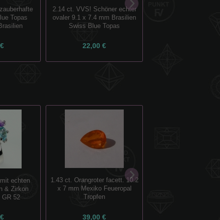
 zauberhafte
2.14 ct. VVS! Schöner echter
3.14 ct. Natürlicher run
Blue Topas
ovaler 9.1 x 7.4 mm Brasilien
mm Brasilien Swiss 
rasilien
Swiss Blue Topas
Topas
 €
22,00 €
24,00 €
1.43 ct. Orangroter facett. 10.2
 mit echten
20.55 ct VS ! Prächtige
x 7 mm Mexiko Feueropal
n & Zirkon
18 x 12.7 mm Cham
Tropfen
, GR 52
Brasilien Kunzit.
 €
39,00 €
189,00 €