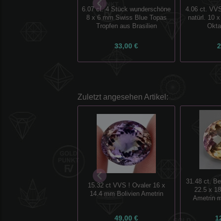
6.07 ct. 4 Stück wunderschöne
4.06 ct. VV
8 x 6 mm Swiss Blue Topas
natürl. 10
Tropfen aus Brasilien
Okta
33,00 €
2
Zuletzt angesehen Artikel:
31.48 ct. Be
15.32 ct VVS ! Ovaler 16 x
22.5 x 1
14.4 mm Bolivien Ametrin
Ametrin m
49,00 €
1