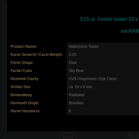
3.25 ct. Feiner ovaler 10 
mit RAR 
Product Name:
Natürlicher Topas
Karat
Gewicht / Carat Weight
3.25
Form/ Shape
Oval
Farbe/ Color
Sky Blue
Reinheit/ Clarity
VVS / Augenrein / Eye Clean
Größe/ Size
ca. 10 x 8 mm
Behandlung
Radiated
Herkunft/ Origin
Brasilien
Härte/ Hardness
8