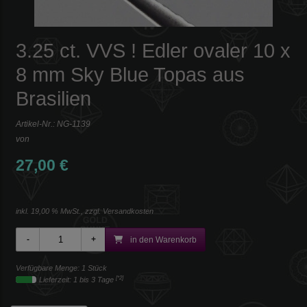
3.25 ct. VVS ! Edler ovaler 10 x
8 mm Sky Blue Topas aus
Brasilien
Artikel-Nr.:
NG-1139
von
27,00 €
inkl. 19,00 % MwSt., zzgl.
Versandkosten
in den Warenkorb
Verfügbare Menge: 1 Stück
[*2]
Lieferzeit: 1 bis 3 Tage