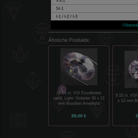
VS-1
SI-1
I-1 / I-2 / I-3
©Natura
Ähnliche Produkte:
38.69 ct. VS! Exzellenter
8.15 ct. VS!
natül. Light- Violetter 30 x 21
x 12 mm Br
mm Brasilien Amethyst
89,00 €
3