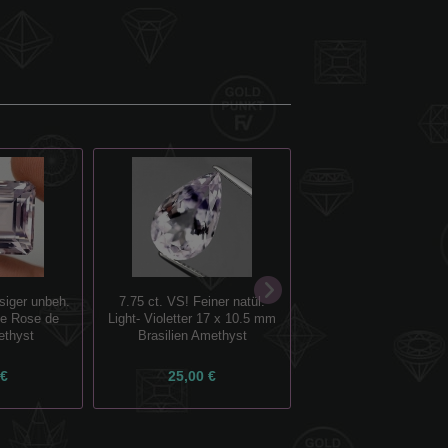
siger unbeh.
7.75 ct. VS! Feiner natül.
26.17 ct VS ! Riesiger
te Rose de
Light- Violetter 17 x 10.5 mm
ovaler 21 x 16 mm Ro
ethyst
Brasilien Amethyst
France Amethys
 €
25,00 €
109,00 €