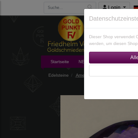
Login
Datenschutzeinst
Dieser Shop verwendet Co
werden, um diesen Shop 
Startseite
NEU im Shop
Edelsteine
Edelsteine
Amethyste