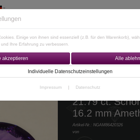
ellungen
okies. Einige von ihnen sind essenziell (z.B. für den Warenkorb), w
und Ihre Erfahrung zu verbessern.
925 Silber Schmuck
Unikate Gold / Silber
% Sonderan
Individuelle Datenschutzeinstellungen
Impressum
|
Datenschutz
21.79 ct. Schön
16.2 mm Ameth
Artikel-Nr.:
NGAM86420326
von