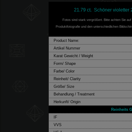
21.79 ct. Schöner violetter
Fotos sind stark vergrößert. Bitte achten Sie au
Produktfotografie und den unterschiedlichen Bildschi
Product Name:
Artikel Nummer
Karat Gewicht / Weight
Form/ Shape
Farbe/ Color
Reinheit/ Clarity
Größe/ Size
Behandlung / Treatment
Herkunft/ Origin
Reinheits G
IF
VVS