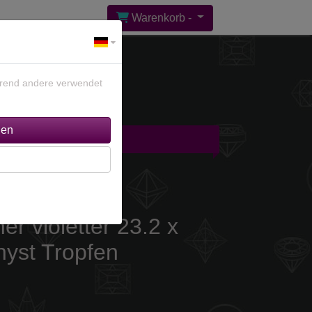
Warenkorb -
ährend andere verwendet
gebote %
Kontakt
er violetter 23.2 x
yst Tropfen