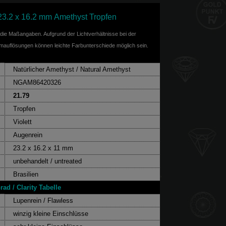
 23.2 x 16.2 mm Amethyst Tropfen
f die Maßangaben. Aufgrund der Lichtverhältnisse bei der
rmauflösungen können leichte Farbunterschiede möglich sein.
Natürlicher Amethyst / Natural Amethyst
NGAM86420326
21.79
Tropfen
Violett
Augenrein
23.2 x 16.2 x 11 mm
unbehandelt / untreated
Brasilien
rad / Clarity Tabelle
Lupenrein / Flawless
winzig kleine Einschlüsse