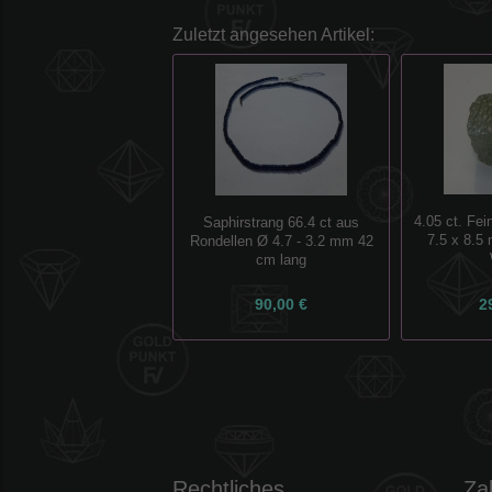
Zuletzt angesehen Artikel:
4.05 ct. Fei
Saphirstrang 66.4 ct aus
7.5 x 8.5
Rondellen Ø 4.7 - 3.2 mm 42
cm lang
90,00 €
2
Rechtliches
Za