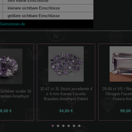
sehr kleine Einschlüsse
kleinere sichtbare Einschlüsse
größere sichtbare Einschlüsse
lGemstones-de
10.47 ct 31 Stück exzellente 4
29.69 ct VS ! Rie
 Schöner ovaler 16
x 4 mm Karree Facette
Oktagon Facet
asilien Amethyst
Brasilien Amethyst Edelst
France Am
8,00 €
34,00 €
99,00