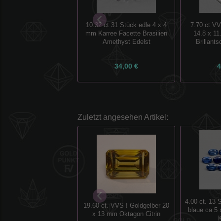
10.32 ct 31 Stück edle 4 x 4
7.70 ct VV
mm Karree Facette Brasilien
14.8 x 11
Amethyst Edelst
Brillants
34,00 €
4
Zuletzt angesehen Artikel:
4.00 ct. 13 
19.60 ct. VVS ! Goldgelber 20
blaue ca 5
x 13 mm Oktagon Citrin