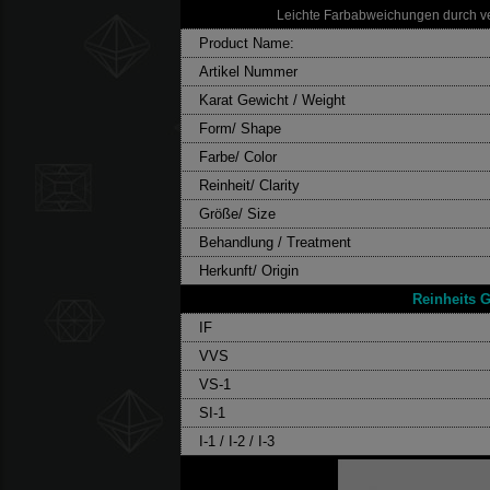
Leichte Farbabweichungen durch ve
Product Name:
Artikel Nummer
Karat Gewicht / Weight
Form/ Shape
Farbe/ Color
Reinheit/ Clarity
Größe/ Size
Behandlung / Treatment
Herkunft/ Origin
Reinheits G
IF
VVS
VS-1
SI-1
I-1 / I-2 / I-3