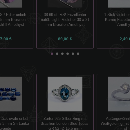
S ! Edler unbeh.
38.69 ct. VS! Exzellenter
1 Stck violette
.5 mm Brasilien
natül. Light- Violetter 30 x 21
Karree Facette
chliff Amethyst
mm Brasilien Amethyst
Amethy
7,00 €
89,00 €
2,49 
Stück ovale unbeh.
Zarter 925 Silber Ring mit
Außergewöhnl
 x 3 mm Sri Lanka
Brasilien London Blue Topas,
Weißgoldring mit 
Kyanite
GR 52 (Ø 16,5 mm)
ct