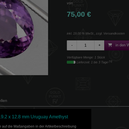
von
75,00 €
inkl. 19,00 % MwSt., zzgl.
Versandkosten
in den 
Verfügbare Menge: 1 Stück
[*2]
Lieferzeit: 1 bis 3 Tage
llen
 19.2 x 12.8 mm Uruguay Amethyst
Sie auf die Maßangaben in der Artikelbeschreibung