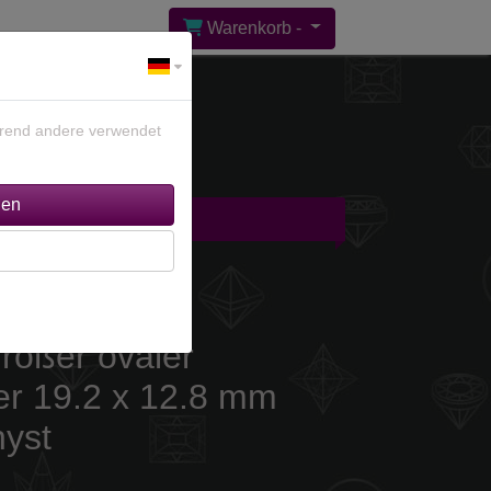
Warenkorb -
ährend andere verwendet
gebote %
Kontakt
Großer ovaler
ter 19.2 x 12.8 mm
yst