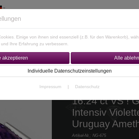
ellungen
okies. Einige von ihnen sind essenziell (z.B. für den Warenkorb), w
und Ihre Erfahrung zu verbessern.
925 Silber Schmuck
Unikate Gold / Silber
% Sonderan
Individuelle Datenschutzeinstellungen
Impressum
|
Datenschutz
16.24 ct VS ! 
Intensiv Violet
Uruguay Ameth
Artikel-Nr.:
NG-675