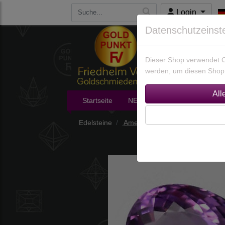
Login
Datenschutzeinst
Dieser Shop verwendet Co
werden, um diesen Shop 
Startseite
NEU im Shop
Edelsteine
Edelsteine
Amethyste