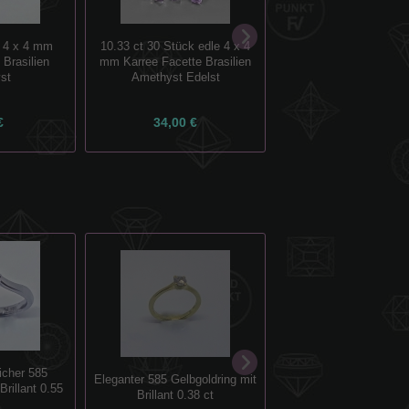
r 4 x 4 mm
10.33 ct 30 Stück edle 4 x 4
10.20 ct 30 Stück sch
 Brasilien
mm Karree Facette Brasilien
mm Karree Amethyst E
st
Amethyst Edelst
aus Brasilien
€
34,00 €
33,00 €
Ausgefallener 58
icher 585
Eleganter 585 Gelbgoldring mit
Weißgoldring mit Brilla
Brillant 0.55
Brillant 0.38 ct
ct