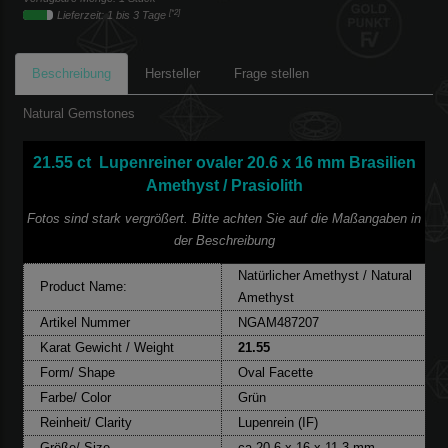
[*2]
Lieferzeit: 1 bis 3 Tage
Beschreibung
Hersteller
Frage stellen
Natural Gemstones
21.55 ct Lupenreiner ovaler 20.6 x 16 mm Brasilien
Amethyst / Prasiolith
Fotos sind stark vergrößert. Bitte achten Sie auf die Maßangaben in
der Beschreibung
Natürlicher Amethyst / Natural
Product Name:
Amethyst
Artikel Nummer
NGAM487207
Karat Gewicht / Weight
21.55
Form/ Shape
Oval Facette
Farbe/ Color
Grün
Reinheit/ Clarity
Lupenrein (IF)
Größe/ Size
ca.20.6 x 16 x 11.3 mm