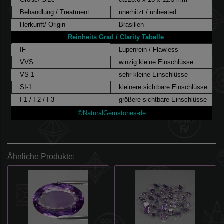
Behandlung / Treatment
unerhitzt / unheated
Herkunft/ Origin
Brasilien
Reinheits Grad / Clarity Tabelle
IF
Lupenrein / Flawless
VVS
winzig kleine Einschlüsse
VS-1
sehr kleine Einschlüsse
SI-1
kleinere sichtbare Einschlüsse
I-1 / I-2 / I-3
größere sichtbare Einschlüsse
©NaturalGemstones-de
Ähnliche Produkte: