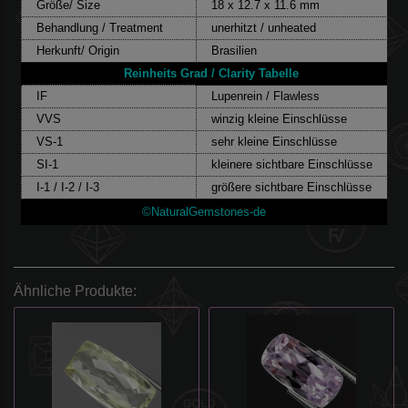
Größe/ Size
18 x 12.7 x 11.6 mm
Behandlung / Treatment
unerhitzt / unheated
Herkunft/ Origin
Brasilien
Reinheits Grad / Clarity Tabelle
IF
Lupenrein / Flawless
VVS
winzig kleine Einschlüsse
VS-1
sehr kleine Einschlüsse
SI-1
kleinere sichtbare Einschlüsse
I-1 / I-2 / I-3
größere sichtbare Einschlüsse
©NaturalGemstones-de
Ähnliche Produkte: