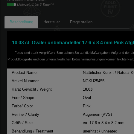
[*2]
Lieferzeit: 1 bis 3 Tage
Beschreibung
Hersteller
Frage stellen
10.03 ct Ovaler unbehandelter 17.6 x 8.4 mm Pink Afg
Fotos sind stark vergrößert. Bitte achten Sie auf die Maßangaben. Aufgrund der Lic
Produktfotografie und den unterschiedlichen Bildschirmauflösungen können leichte Far
Product Name:
Natürlicher Kunzit / Natural K
Artikel Nummer
NGKU25455
Karat Gewicht / Weight
10.03
Form/ Shape
Oval
Farbe/ Color
Pink
Reinheit/ Clarity
Augenrein (VVS)
Größe/ Size
ca. 17.6 x 8.4 x 8.2 mm
Behandlung / Treatment
unerhitzt / unheated