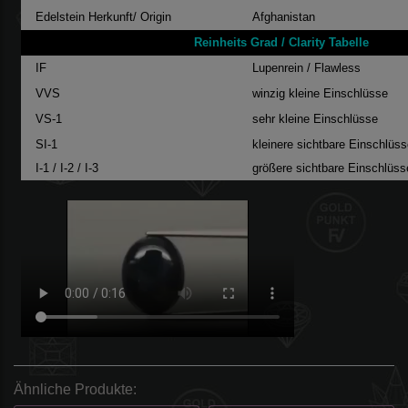
Edelstein Herkunft/ Origin
Afghanistan
Reinheits Grad / Clarity Tabelle
IF
Lupenrein / Flawless
VVS
winzig kleine Einschlüsse
VS-1
sehr kleine Einschlüsse
SI-1
kleinere sichtbare Einschlüs
I-1 / I-2 / I-3
größere sichtbare Einschlüss
Ähnliche Produkte: