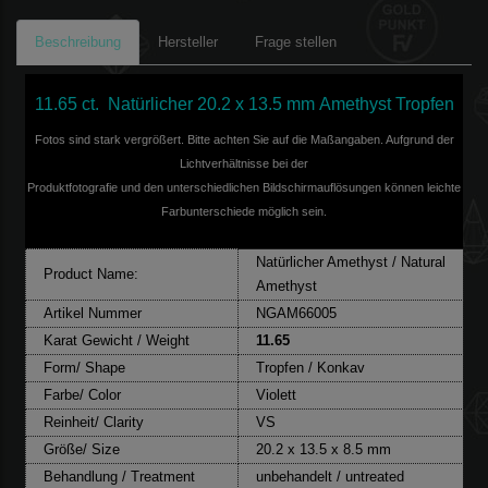
Beschreibung
Hersteller
Frage stellen
11.65 ct. Natürlicher 20.2 x 13.5 mm Amethyst Tropfen
Fotos sind stark vergrößert. Bitte achten Sie auf die Maßangaben. Aufgrund der
Lichtverhältnisse bei der
Produktfotografie und den unterschiedlichen Bildschirmauflösungen können leichte
Farbunterschiede möglich sein.
Natürlicher Amethyst / Natural
Product Name:
Amethyst
Artikel Nummer
NGAM66005
Karat Gewicht / Weight
11.65
Form/ Shape
Tropfen / Konkav
Farbe/ Color
Violett
Reinheit/ Clarity
VS
Größe/ Size
20.2 x 13.5 x 8.5 mm
Behandlung / Treatment
unbehandelt / untreated