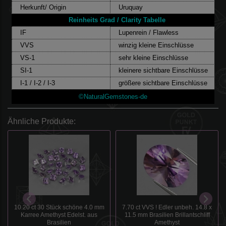
Herkunft/ Origin
Uruquay
Reinheits Grad / Clarity Tabelle
IF
Lupenrein / Flawless
VVS
winzig kleine Einschlüsse
VS-1
sehr kleine Einschlüsse
SI-1
kleinere sichtbare Einschlüsse
I-1 / I-2 / I-3
größere sichtbare Einschlüsse
©NaturalGemstones-de
Ähnliche Produkte:
10.20 ct 30 Stück schöne 4.0 mm
7.70 ct VVS ! Edler unbeh. 14.8 x
Karree Amethyst Edelst. aus
11.5 mm Brasilien Brillantschliff
Brasilien
Amethyst