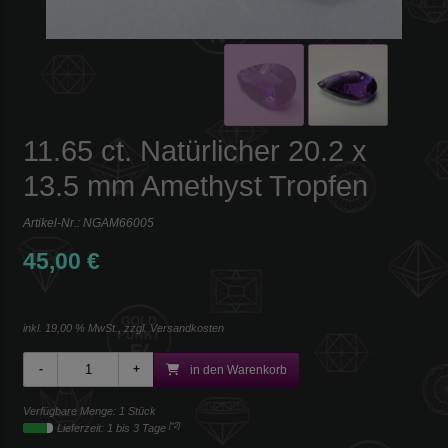
11.65 ct. Natürlicher 20.2 x
13.5 mm Amethyst Tropfen
Artikel-Nr.:
NGAM66005
45,00 €
inkl. 19,00 % MwSt., zzgl.
Versandkosten
in den Warenkorb
Verfügbare Menge: 1 Stück
[*2]
Lieferzeit: 1 bis 3 Tage