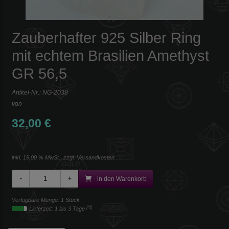
Zauberhafter 925 Silber Ring
mit echtem Brasilien Amethyst
GR 56,5
Artikel-Nr.:
NG-2038
von
32,00 €
inkl. 19,00 % MwSt., zzgl.
Versandkosten
in den Warenkorb
Verfügbare Menge: 1 Stück
[*2]
Lieferzeit: 1 bis 3 Tage