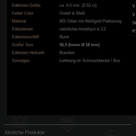
Edelstein Größe
ca. 4.0 mm (0.55 ct)
V
Farbe/ Color
Violett & Weiß
V
Material:
925 Silber mit Weißgold Plattierung
S
Edelsteinart
natürlicher Amethyst & CZ
P
Edelsteinschliff
Rund
Größe/ Size
56,5 (Innen Ø 18 mm)
Edelstein
Herkunft
Brasilien
Sonstiges:
Lieferung im Schmuckbeutel / Box
Ähnliche Produkte: