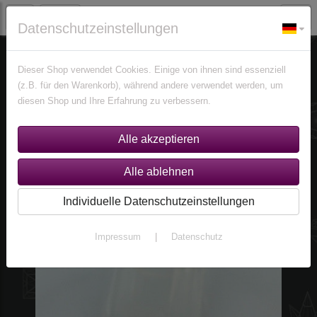
Datenschutzeinstellungen
Schmuck
Ringe
Ringe nach Größen
Größe 56,5 (Ø 18 mm)
Dieser Shop verwendet Cookies. Einige von ihnen sind essenziell
(z.B. für den Warenkorb), während andere verwendet werden, um
diesen Shop und Ihre Erfahrung zu verbessern.
Individuelle Datenschutzeinstellungen
Impressum
|
Datenschutz