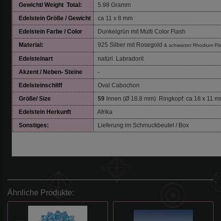
Gewicht/ Weight Total:
5.98 Gramm
Edelstein Größe / Gewicht
ca 11 x 8 mm
Edelstein Farbe / Color
Dunkelgrün mit Multi Color Flash
Material:
925 Silber mit Rosegold
& schwarzer Rhodium Pla
Edelsteinart
natürl. Labradorit
Akzent / Neben- Steine
-
Edelsteinschliff
Oval Cabochon
Größe/ Size
59
Innen (Ø 18.8 mm) Ringkopf: ca 18 x 11 
Edelstein
Herkunft
Afrika
Sonstiges:
Lieferung im Schmuckbeutel / Box
Ähnliche Produkte: