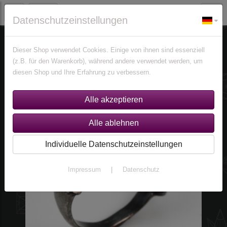
Datenschutzeinstellungen
Unikate in Gold / Silber
Unikatschmuck 925 Silber
Ringe
Dieser Shop verwendet Cookies. Einige von ihnen sind essenziell
(z.B. für den Warenkorb), während andere verwendet werden, um
diesen Shop und Ihre Erfahrung zu verbessern.
Individuelle Datenschutzeinstellungen
Impressum
|
Datenschutz