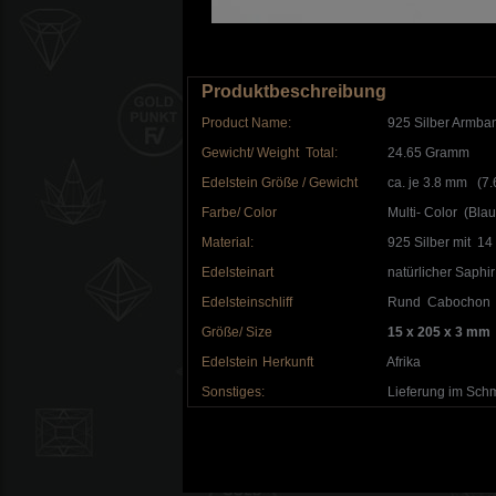
Produktbeschreibung
Product Name:
925 Silber Armb
Gewicht/ Weight Total:
24.65 Gramm
Edelstein Größe / Gewicht
ca. je 3.8 mm (7.6
Farbe/ Color
Multi- Color (Bla
Material:
925 Silber mit 14 
Edelsteinart
natürlicher Saphir 
Edelsteinschliff
Rund Cabochon
Größe/ Size
15 x 205 x 3 mm
Edelstein
Herkunft
Afrika
Sonstiges:
Lieferung im Schm