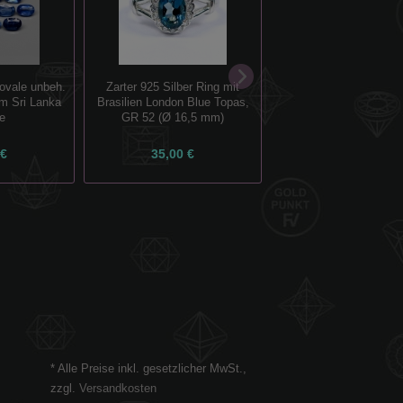
 ovale unbeh.
Zarter 925 Silber Ring mit
Außergewöhnlicher
m Sri Lanka
Brasilien London Blue Topas,
Weißgoldring mit Brilla
e
GR 52 (Ø 16,5 mm)
ct
 €
35,00 €
1.450,00 €
* Alle Preise inkl. gesetzlicher MwSt.,
zzgl.
Versandkosten