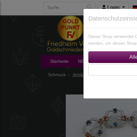
Login
Datenschutzeinst
Dieser Shop verwendet Co
werden, um diesen Shop 
Startseite
NEU im Shop
Edelsteine
Schmuck
Armbänder