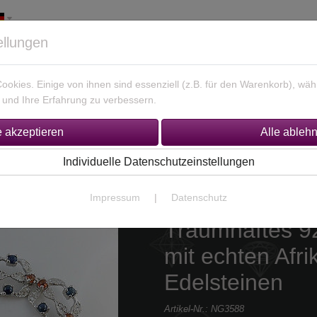
ellungen
okies. Einige von ihnen sind essenziell (z.B. für den Warenkorb), w
und Ihre Erfahrung zu verbessern.
925 Silber Schmuck
Unikate Gold / Silber
% Sonderan
Individuelle Datenschutzeinstellungen
Impressum
|
Datenschutz
Traumhaftes 9
mit echten Afri
Edelsteinen
Artikel-Nr.:
NG3588