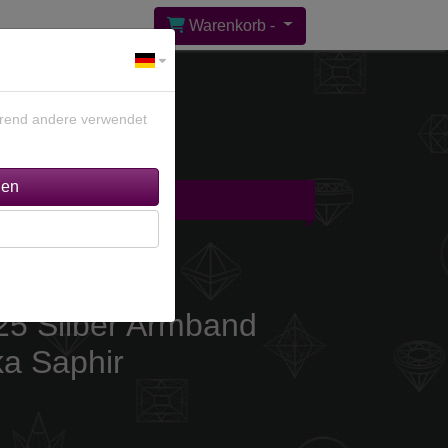
Warenkorb -
ährend andere verwendet
gebote %
Kontakt
25 Silber Armband
ka Saphir