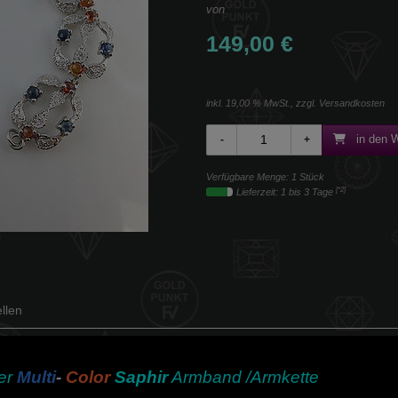
von
149,00 €
inkl. 19,00 % MwSt., zzgl.
Versandkosten
in den 
Verfügbare Menge: 1 Stück
[*2]
Lieferzeit: 1 bis 3 Tage
llen
er
Multi
-
Color
Saphir
Armband /Armkette