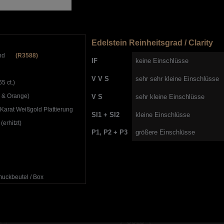
Edelstein Reinheitsgrad / Clarity
and
(R3588)
IF
keine Einschlüsse
V V S
sehr sehr kleine Einschlüsse
5 ct.)
u & Orange)
V S
sehr kleine Einschlüsse
Karat Weißgold Plattierung
SI1 + SI2
kleine Einschlüsse
(erhitzt)
P1, P2 + P3
größere Einschlüsse
uckbeutel / Box