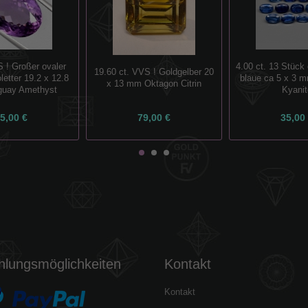
S ! Großer ovaler
4.00 ct. 13 Stück
19.60 ct. VVS ! Goldgelber 20
letter 19.2 x 12.8
blaue ca 5 x 3 m
x 13 mm Oktagon Citrin
uay Amethyst
Kyanit
5,00 €
79,00 €
35,00
hlungsmöglichkeiten
Kontakt
Kontakt