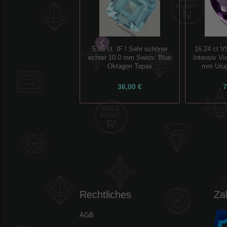
5.85 ct. IF ! Sehr schöner
16.24 ct V
echter 10.0 mm Swiss- Blue
Intensiv Vio
Oktagon Topas
mm Urug
36,00 €
7
Rechtliches
Za
AGB