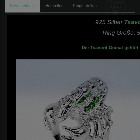
Beschreibung
Hersteller
Frage stellen
925 Silber
Tsavo
Ring Größe: 5
Der Tsavorit Granat gehört 