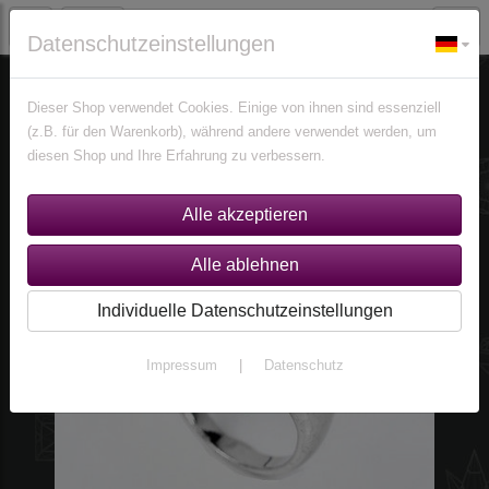
Datenschutzeinstellungen
Schmuck
Ringe
Ringe nach Größen
Größe 58,5(Ø 18,5 mm)
Dieser Shop verwendet Cookies. Einige von ihnen sind essenziell
(z.B. für den Warenkorb), während andere verwendet werden, um
diesen Shop und Ihre Erfahrung zu verbessern.
Individuelle Datenschutzeinstellungen
Impressum
|
Datenschutz