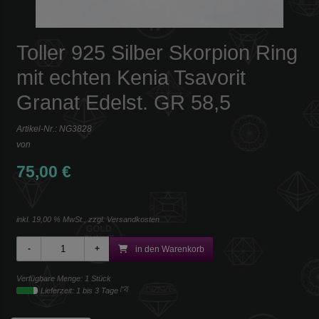
Toller 925 Silber Skorpion Ring
mit echten Kenia Tsavorit
Granat Edelst. GR 58,5
Artikel-Nr.:
NG3828
von
75,00 €
inkl. 19,00 % MwSt., zzgl.
Versandkosten
in den Warenkorb
Verfügbare Menge: 1 Stück
[*2]
Lieferzeit: 1 bis 3 Tage