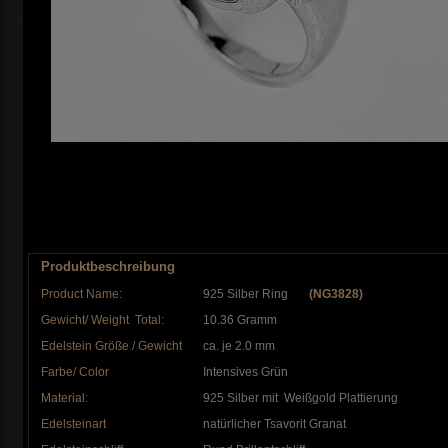
Produktbeschreibung
Product Name:
925 Silber Ring
(NG3828)
Gewicht/ Weight Total:
10.36 Gramm
Edelstein Größe / Gewicht
ca. je 2.0 mm
Farbe/ Color
Intensives Grün
Material:
925 Silber mit Weißgold Plattierung
Edelsteinart
natürlicher Tsavorit Granat