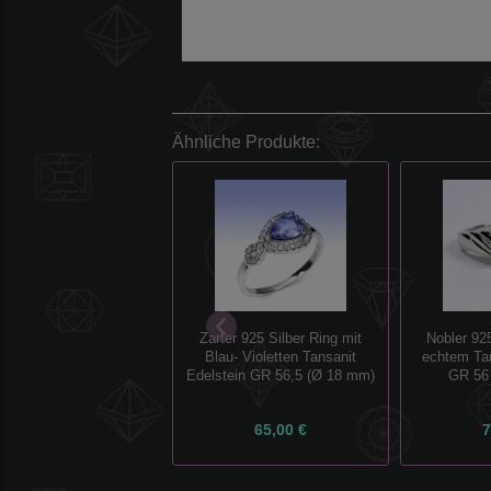
Ähnliche Produkte:
Zarter 925 Silber Ring mit
Nobler 925
Blau- Violetten Tansanit
echtem Tan
Edelstein GR 56,5 (Ø 18 mm)
GR 56
65,00 €
7