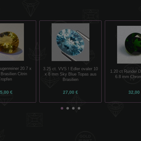
Augenreiner 20.7 x
3.25 ct. VVS ! Edler ovaler 10
1.20 ct Runder D
rasilien Citrin
x 8 mm Sky Blue Topas aus
6.8 mm Chrom
Tropfen
Brasilien
5,00 €
27,00 €
32,00