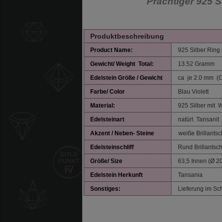
Prächtiger 925 Si
Produktbeschreibung
Product Name:
925 Silber Ri
Gewicht/ Weight Total:
13.52 Gramm
Edelstein Größe / Gewicht
ca je 2.0 mm (C
Farbe/ Color
Blau Violett
Material:
925 Silber mit W
Edelsteinart
natürl. Tansanit
Akzent / Neben- Steine
weiße Brillantschl
Edelsteinschliff
Rund Brillantschl
Größe/ Size
63,5 Innen (Ø 2
Edelstein
Herkunft
Tansania
Sonstiges:
Lieferung im Sc