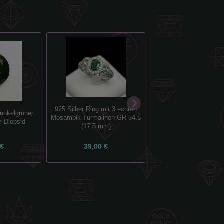
6.1 ct if ! Traumhaft 
925 Silber Ring mit 3 echten
unkelgrüner
Pfisich Pink 19.5 x 
Mosambik Turmalinen GR 54,5
 Diopsid
Morganit Tropfe
(17.5 mm)
 €
39,00 €
480,00 €