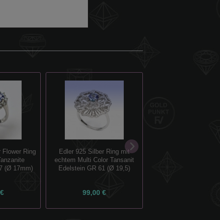
Feiner 925 Silber Blum
r Flower Ring
Edler 925 Silber Ring mit
mit echten Tansan
Tanzanite
echtem Multi Color Tansanit
Edelsteinen GR 54
7 (Ø 17mm)
Edelstein GR 61 (Ø 19,5)
17,5mm)
 €
99,00 €
79,00 €