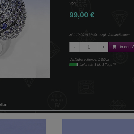
von
99,00 €
inkl. 19,00 % MwSt., zzgl.
Versandkosten
in den 
Verfügbare Menge: 1 Stück
[*2]
Lieferzeit: 1 bis 3 Tage
llen