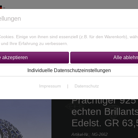
ellungen
okies. Einige von ihnen sind essenziell (z.B. für den Warenkorb), w
und Ihre Erfahrung zu verbessern.
925 Silber Schmuck
Unikate Gold / Silber
% Sonderan
Individuelle Datenschutzeinstellungen
Impressum
|
Datenschutz
Prächtiger 925 
echten Brillants
Edelst. GR 63,
Artikel-Nr.:
NG-2662