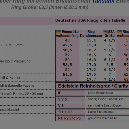
lber Ring mit echten Brillantschliff
Tansanit
Edel
Ring Größe: 63,5 (Innen Ø 20.3 mm)
Deutsche / USA Ringgrößen Tabelle
ng
Z 3.0 x 1.5mm)
eißgold Plattierung
iff Zirkonias
iff & Baguette Facette
0,3 mm) Ringk.: 29 x 26 mm
hmuckbeutel