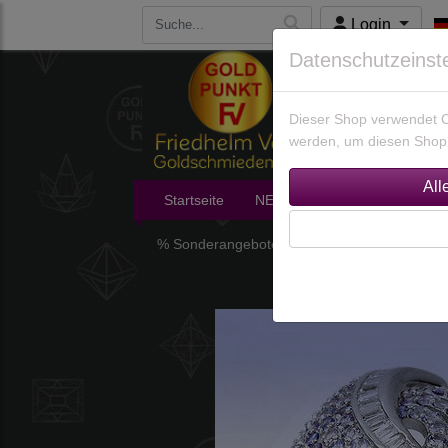
Login
Datenschutzeinst
Dieser Shop verwendet Co
werden, um diesen Shop 
Startseite
NEU im Shop
Edelsteine
% Sonderangebote %
925 Silber Schmuck