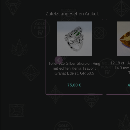
Zuletzt angesehen Artikel:
12.18 ct . 
Toller 925 Silber Skorpion Ring
14.3 mm B
mit echten Kenia Tsavorit
Granat Edelst. GR 58,5
75,00 €
4