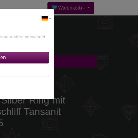
Warenkorb -
ährend andere verwendet
gebote %
Kontakt
Silber Ring mit
chliff Tansanit
5