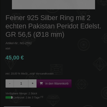
Feiner 925 Silber Ring mit 2
echten Pakistan Peridot Edelst.
GR 56,5 (Ø18 mm)
Artikel-Nr.:
NG-2591
von
45,00 €
inkl. 19,00 % MwSt., zzgl.
Versandkosten
in den Warenkorb
Verfügbare Menge: 1 Stück
[*2]
Lieferzeit: 1 bis 3 Tage