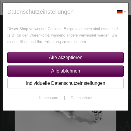
Datenschutzeinstellungen
Schmuck
Ringe
Ringe nach Größen
Größe 56,5 (Ø 18 mm)
Dieser Shop verwendet Cookies. Einige von ihnen sind essenziell
(z.B. für den Warenkorb), während andere verwendet werden, um
diesen Shop und Ihre Erfahrung zu verbessern.
Individuelle Datenschutzeinstellungen
Impressum
|
Datenschutz