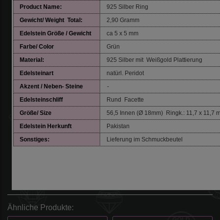
Product Name:
925 Silber Ring
Gewicht/ Weight Total:
2,90 Gramm
Edelstein Größe / Gewicht
ca 5 x 5 mm
Farbe/ Color
Grün
Material:
925 Silber mit Weißgold Plattierung
Edelsteinart
natürl. Peridot
Akzent / Neben- Steine
-
Edelsteinschliff
Rund Facette
Größe/ Size
56,5 Innen (Ø 18mm) Ringk.: 11,7 x 11,7
Edelstein
Herkunft
Pakistan
Sonstiges:
Lieferung im Schmuckbeutel
Ähnliche Produkte: