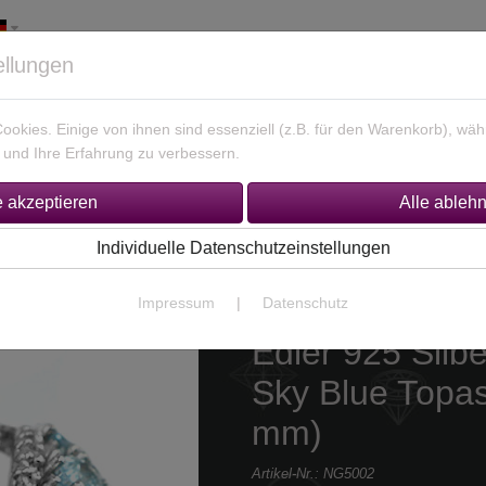
ellungen
okies. Einige von ihnen sind essenziell (z.B. für den Warenkorb), w
und Ihre Erfahrung zu verbessern.
925 Silber Schmuck
Unikate Gold / Silber
% Sonderan
Individuelle Datenschutzeinstellungen
n
Topas Ringe
Impressum
|
Datenschutz
Edler 925 Silbe
Sky Blue Topa
mm)
Artikel-Nr.:
NG5002