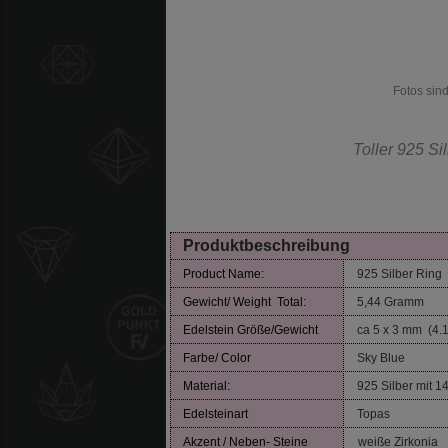
Fotos sin
Toller 925 Si
Produktbeschreibung
Product Name:
925 Silber Ring
Gewicht/ Weight Total:
5,44 Gramm
Edelstein Größe/Gewicht
ca 5 x 3 mm (4.1
Farbe/ Color
Sky Blue
Material:
925 Silber mit 14
Edelsteinart
Topas
Akzent / Neben- Steine
weiße Zirkonia