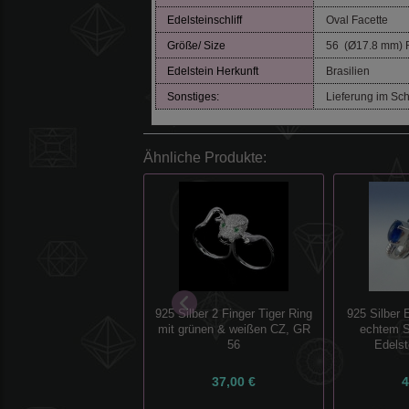
Edelsteinschliff
Oval Facette
Größe/ Size
56 (Ø17.8 mm) R
Edelstein
Herkunft
Brasilien
Sonstiges:
Lieferung im Sc
Ähnliche Produkte:
925 Silber 2 Finger Tiger Ring
925 Silber 
mit grünen & weißen CZ, GR
echtem S
56
Edelst
37,00 €
4