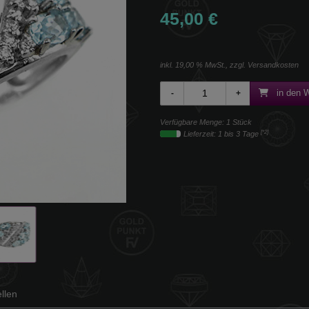
45,00 €
inkl. 19,00 % MwSt., zzgl.
Versandkosten
in den 
Verfügbare Menge: 1 Stück
[*2]
Lieferzeit: 1 bis 3 Tage
llen