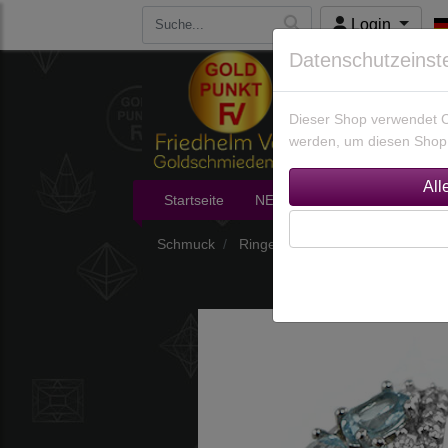
Login
Datenschutzeinst
Dieser Shop verwendet Co
werden, um diesen Shop 
Startseite
NEU im Shop
Edelsteine
Schmuck
Ringe
Ringe nach Edelsteine