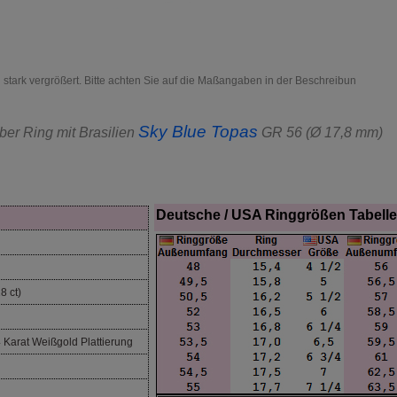
d stark vergrößert. Bitte achten Sie auf die Maßangaben in der Beschreibun
Sky Blue Topas
lber Ring mit Brasilien
GR 56 (Ø 17,8 mm)
Deutsche / USA Ringgrößen Tabelle
8 ct)
 Karat Weißgold Plattierung