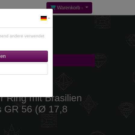
Warenkorb -
ährend andere verwendet
gebote %
Kontakt
r Ring mit Brasilien
s GR 56 (Ø 17,8