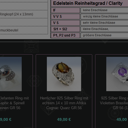
ingkopf (24 x 13mm)
hmuckbeutel
Elefanten Ring mit
Herrlicher 925 Silber Ring mit
925 Silber Ring
aphir & Spinell
echtem 14 x 10 mm Afrika
Violetten Brasil
einen GR 56
Cognac Quarz GR.56
GR 56 (1
9,00 €
49,00 €
49,00