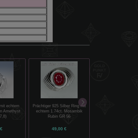
 mit echtem
Prächtiger 925 Silber Ring mit
Feiner 925 Silber Ring 
ien Amethyst
echtem 1.74ct. Mosambik
6 mm Afrika Skapol
7,8)
Rubin GR 56
Katzenauge GR 
 €
49,00 €
29,00 €