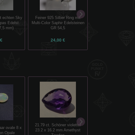
it echten Sky
Feiner 925 Silber Ring mit
Exquisiter 925 Silber R
opas Edelst.
Multi-Color Saphir Edelsteinen
echtem 2.14 ct. Afrika 
7,5 mm)
GR 54,5
GR 54,5
 €
24,00 €
39,00 €
21.79 ct. Schöner violetter
Traumhaftes 925 Si
aar ovale 8 x
23.2 x 16.2 mm Amethyst
Armband mit echten A
en Opale