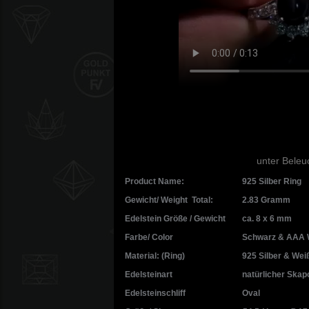
unter Beleu
Product Name:
925 Silber Rin
Gewicht/ Weight Total:
2.83 Gramm
Edelstein Größe / Gewicht
ca. 8 x 6 mm
Farbe/ Color
Schwarz & AAA 
Material: (Ring)
925 Silber & Weiß
Edelsteinart
natürlicher Skapo
Edelsteinschliff
Oval