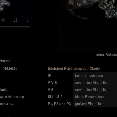
unter Beleu
chtung
Edelstein Reinheitsgrad / Clarity
g (NG2689)
IF
keine Einschlüsse
V V S
sehr kleine Einschlüsse
V S
sehr kleine Einschlüsse
Weiß
SI1 + SI2
kleine Einschlüsse
gold Plattierung
P1, P2 und P3
größere Einschlüsse
lith & CZ