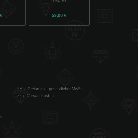
Tropfen
Saphir Edelstein
 €
59,00 €
149,00 €
* Alle Preise inkl. gesetzlicher MwSt.,
zzgl.
Versandkosten
es