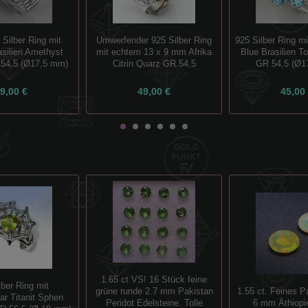
 Silber Ring mit
Umwerfender 925 Silber Ring
925 Silber Ring m
asilien Amethyst
mit echtem 13 x 9 mm Afrika
Blue Brasilien T
 54,5 (Ø17,5 mm)
Citrin Quarz GR.54,5
GR 54,5 (Ø1
9,00 €
49,00 €
45,00
1.65 ct VS! 16 Stück feine
lber Ring mit
grüne runde 2.7 mm Pakistan
1.55 ct. Feines P
r Titanit Sphen
Peridot Edelsteine. Tolle
6 mm Äthiopi