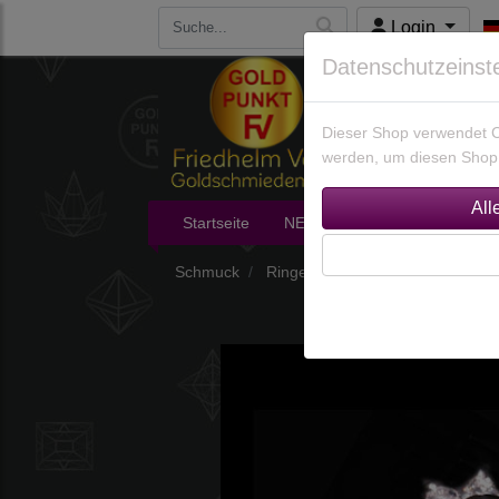
Login
Datenschutzeinst
Dieser Shop verwendet Co
werden, um diesen Shop 
Startseite
NEU im Shop
Edelsteine
Schmuck
Ringe
Ringe nach Größen