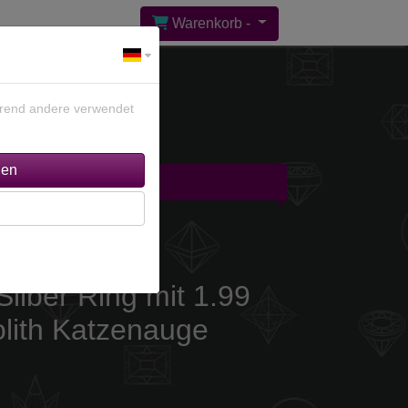
Warenkorb -
ährend andere verwendet
gebote %
Kontakt
Silber Ring mit 1.99
olith Katzenauge