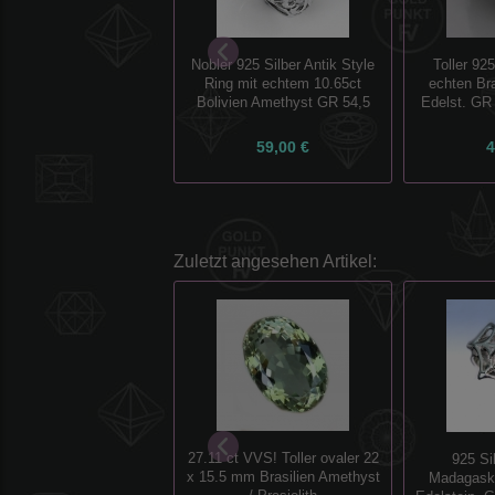
Nobler 925 Silber Antik Style
Toller 925
Ring mit echtem 10.65ct
echten Br
Bolivien Amethyst GR 54,5
Edelst. GR
59,00 €
4
Zuletzt angesehen Artikel:
27.11 ct VVS! Toller ovaler 22
925 Si
x 15.5 mm Brasilien Amethyst
Madagaska