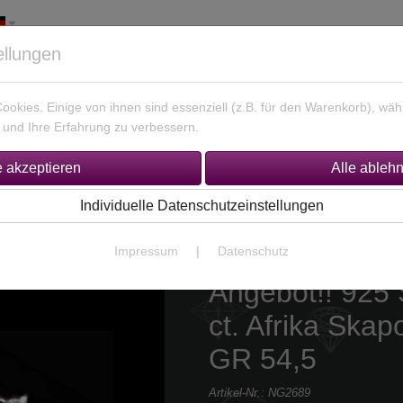
ellungen
okies. Einige von ihnen sind essenziell (z.B. für den Warenkorb), w
und Ihre Erfahrung zu verbessern.
925 Silber Schmuck
Unikate Gold / Silber
% Sonderan
Individuelle Datenschutzeinstellungen
Größe 54,5(Ø 17.5 mm)
Impressum
|
Datenschutz
Angebot!! 925 
ct. Afrika Skap
GR 54,5
Artikel-Nr.:
NG2689