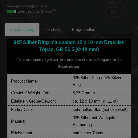
Verfügbare Menge: 1 Stück
[*2]
Lieferzeit: 1 bis 3 Tage
Beschreibung
Hersteller
Frage stellen
925 Silber Ring mit ovalem 12 x 10 mm Brasilien
Topas, GR 56,5
(
Ø 18 mm)
Fotos sind stark vergrößert. Bitte beachten Sie die Maßangaben in der
Beschreibung
.
925 Silber Ring / 925 Silver
Product Name:
Ring
Gewicht/ Weight Total:
5,25 Gramm
Edelstein Größe/Gewicht
ca. 12 x 10 mm (4,11 ct)
Farbe/ Color
sehr helles Blau (nahezu weiß)
925 Silber mit Weißgold
Material:
Plattierung
Edelsteinart
natürlicher Topas