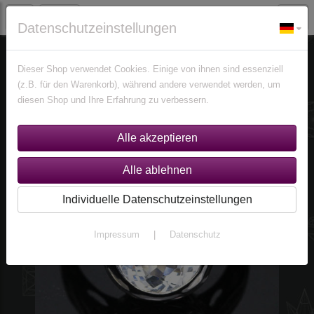
Datenschutzeinstellungen
Schmuck
Ringe
Ringe nach Edelsteinen
Topas Ringe
Dieser Shop verwendet Cookies. Einige von ihnen sind essenziell
(z.B. für den Warenkorb), während andere verwendet werden, um
diesen Shop und Ihre Erfahrung zu verbessern.
Individuelle Datenschutzeinstellungen
Impressum
|
Datenschutz