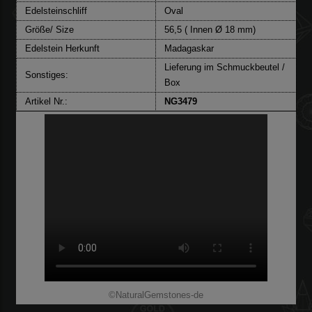
Edelsteinschliff
Oval
Größe/ Size
56,5 ( Innen Ø 18 mm)
Edelstein Herkunft
Madagaskar
Lieferung im Schmuckbeutel /
Sonstiges:
Box
Artikel Nr.:
NG3479
©NaturalGemstones-de