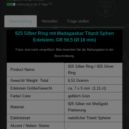
[*2]
Lieferzeit: 1 bis 3 Tage
Beschreibung
Hersteller
Frage stellen
925 Silber Ring mit Madagaskar Titanit Sphen
Edelstein, GR 56,5
(
Ø 18 mm)
Fotos sind stark vergrößert. Bitte beachten Sie die Maßangaben in der
Beschreibung
.
925 Silber Ring / 925 Silver
Product Name:
Ring
Gewicht/ Weight Total:
6,51 Gramm
Edelstein Größe/Gewicht
ca. 7 x 5 mm (1,11 ct)
Farbe/ Color
gelblich Grün
925 Silber mit Weißgold
Material:
Plattierung
Edelsteinart
natürlicher Titanit Sphene
Akzent / Neben- Steine
-