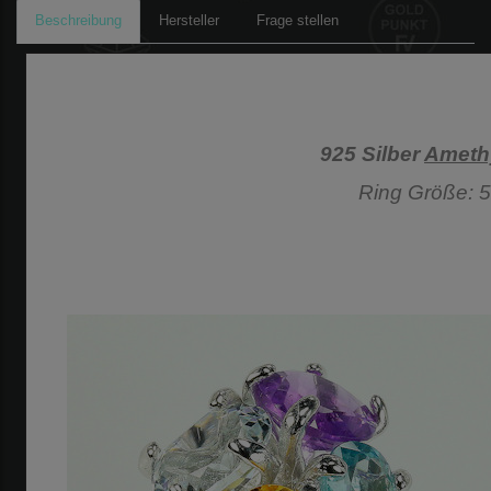
Beschreibung
Hersteller
Frage stellen
925 Silber
Ameth
Ring Größe: 