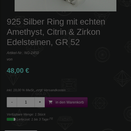
925 Silber Ring mit echten
Amethyst, Citrin & Zirkon
Edelsteinen, GR 52
Artikel-Nr.:
NG-2450
von
48,00 €
inkl. 19,00 % MwSt., zzgl.
Versandkosten
in den Warenkorb
Verfügbare Menge: 1 Stück
[*2]
Lieferzeit: 1 bis 3 Tage