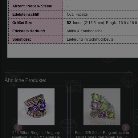
Akzent / Neben- Steine
-
Edelsteinschliff
Oval Facette
Größe/ Size
52
Innen (Ø 16.5 mm) Ringk.: 16.6 x 16.
Edelstein
Herkunft
Afrika & Kambodscha
Sonstiges:
Lieferung im Schmuckbeutel
Ähnliche Produkte:
925 Silber Ring mit Uruguay
Edler 925 Silber Ring mit echten
Amethyst, Rubin & Saphir GR
Multi Color Edelsteinen, GR 54