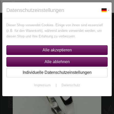
Datenschutzeinstellungen
Schmuck
Ringe
Ringe nach Edelsteinen
Multicolor Ringe
Dieser Shop verwendet Cookies. Einige von ihnen sind essenziell
(z.B. für den Warenkorb), während andere verwendet werden, um
diesen Shop und Ihre Erfahrung zu verbessern.
Individuelle Datenschutzeinstellungen
Impressum
|
Datenschutz