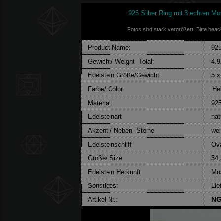
925 Silber Ring mit 3 echten M
Fotos sind stark vergrößert. Bitte be
Product Name:
925
Gewicht/ Weight Total:
4.
Edelstein Größe/Gewicht
5 x
Farbe/ Color
He
Material:
925
Edelsteinart
nat
Akzent / Neben- Steine
wei
Edelsteinschliff
Ov
Größe/ Size
54
Edelstein Herkunft
Mo
Sonstiges:
Lie
NG
Artikel Nr.: