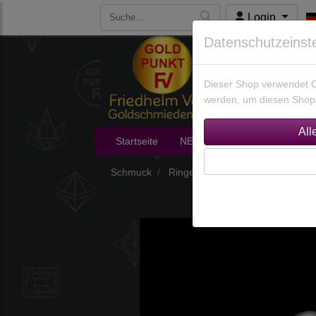
Login
Datenschutzeinst
Dieser Shop verwendet Co
werden, um diesen Shop 
Startseite
NEU im Shop
Edelsteine
Schmuck
Ringe
Ringe nach Größen