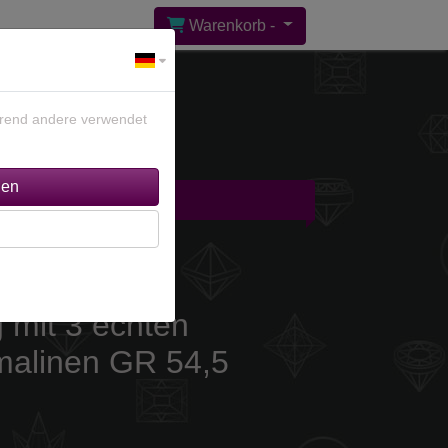
Warenkorb -
ährend andere verwendet
gebote %
Kontakt
g mit 3 echten
alinen GR 54,5