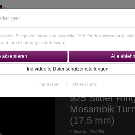
ellungen
okies. Einige von ihnen sind essenziell (z.B. für den Warenkorb), w
und Ihre Erfahrung zu verbessern.
925 Silber Schmuck
Unikate Gold / Silber
% Sonderan
Individuelle Datenschutzeinstellungen
Größe 54,5(Ø 17.5 mm)
Impressum
|
Datenschutz
925 Silber Rin
Mosambik Turm
(17.5 mm)
Artikel-Nr.:
NG3353