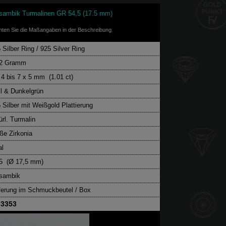
osambik Turmalinen GR 54,5 (17.5 mm)
achten Sie die Maßangaben in der Beschreibung
.
 Silber Ring / 925 Silver Ring
92 Gramm
 4 bis 7 x 5 mm (1.01 ct)
ll & Dunkelgrün
 Silber mit Weißgold Plattierung
ürl. Turmalin
ße Zirkonia
al
,5
(Ø 17,5 mm)
sambik
ferung im Schmuckbeutel / Box
3353