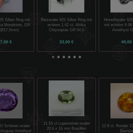
25 Silber Ring mit
Reizender 925 Silber Ring mit
Hinreißender 925
ika Mondstein, GR
echtem 1.62 ct. Afrika
mit echtem 9.98 
 (Ø17,5mm)
Chrysopras GR 54,5
Amethyst G
7,00 €
33,00 €
49,00
21.55 ct Lupenreiner ovaler
12.8 ct. Runder 
S! Schöner ovaler
20.6 x 16 mm Brasilien
Bernste
Uruguay Amethyst