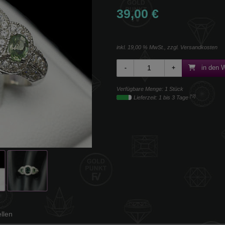
39,00 €
inkl. 19,00 % MwSt., zzgl.
Versandkosten
in den 
Verfügbare Menge: 1 Stück
[*2]
Lieferzeit: 1 bis 3 Tage
llen