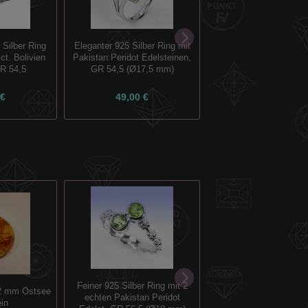
 Silber Ring
Eleganter 925 Silber Ring mit
925 Silber Ring mit Br
ct. Bolivien
Pakistan Peridot Edelsteinen,
Amethyst Edelsteinen 
R 54,5
GR 54,5 (Ø17,5 mm)
(Ø17,5 mm)
 €
49,00 €
45,00 €
Feiner 925 Silber Ring mit 2
1.63 ct. 20 Stück edle 
22 mm Ostsee
echten Pakistan Peridot
2.7 mm Mosambik Ka
in