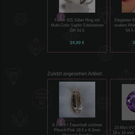
Feiner 925 Silber Ring mit
Eleganter 9
Multi-Color Saphir Edelsteinen
ovalem Afr
GR 54,5
54,5
24,00 €
3
Zuletzt angesehen Artikel:
6.1 ct if ! Traumhaft schöner
23.65ct VV
Pfisich Pink 19.5 x 8.3mm
19 x 16 mm 