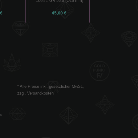
Edelst. GR 56,5 (Ø18 mm)
Facette Turmalin
 €
45,00 €
27,00 €
* Alle Preise inkl. gesetzlicher MwSt.,
zzgl.
Versandkosten
es