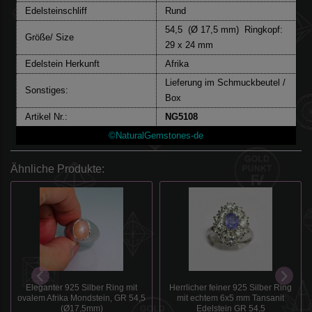
Edelsteinschliff
Rund
54,5
(Ø 17,5 mm) Ringkopf:
Größe/ Size
29 x 24 mm
Edelstein Herkunft
Afrika
Lieferung im Schmuckbeutel /
Sonstiges:
Box
Artikel Nr.:
NG5108
©NaturalGemstones-de
Ähnliche Produkte:
Eleganter 925 Silber Ring mit
Herrlicher feiner 925 Silber Ring
ovalem Afrika Mondstein, GR 54,5
mit echtem 6x5 mm Tansanit
(Ø17,5mm)
Edelstein GR 54,5