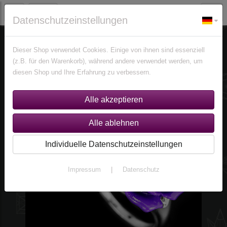
Datenschutzeinstellungen
Schmuck
Ringe
Ringe nach Größen
Größe 54,5(Ø 17.5 mm)
Dieser Shop verwendet Cookies. Einige von ihnen sind essenziell
(z.B. für den Warenkorb), während andere verwendet werden, um
diesen Shop und Ihre Erfahrung zu verbessern.
Individuelle Datenschutzeinstellungen
Impressum
|
Datenschutz