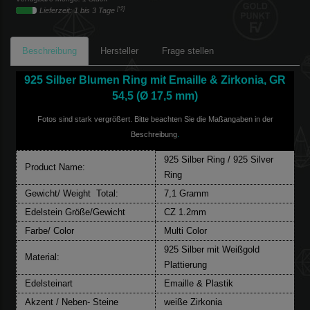
[*2]
Lieferzeit: 1 bis 3 Tage
Beschreibung
Hersteller
Frage stellen
925 Silber Blumen Ring mit Emaille & Zirkonia, GR
54,5
(Ø 17,5 mm)
Fotos sind stark vergrößert. Bitte beachten Sie die Maßangaben in der
Beschreibung
.
925 Silber Ring / 925 Silver
Product Name:
Ring
Gewicht/ Weight Total:
7,1 Gramm
Edelstein Größe/Gewicht
CZ 1.2mm
Farbe/ Color
Multi Color
925 Silber mit Weißgold
Material:
Plattierung
Edelsteinart
Emaille & Plastik
Akzent / Neben- Steine
weiße Zirkonia