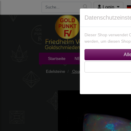
Login
Datenschutzeinst
Dieser Shop verwendet Co
werden, um diesen Shop 
Startseite
NEU im Shop
Edelsteine
Edelsteine
Opale