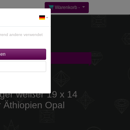
Warenkorb -
ährend andere verwendet
gebote %
Kontakt
iger weißer 19 x 14
 Äthiopien Opal