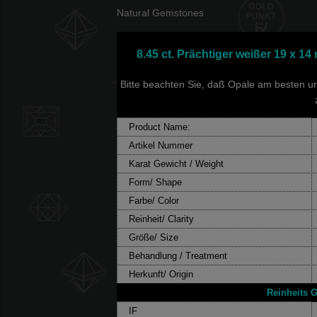
Natural Gemstones
8.45 ct. Prächtiger weißer 19 x 1
Bitte beachten Sie, daß Opale am besten unt
Product Name:
Artikel Nummer
Karat Gewicht / Weight
Form/ Shape
Farbe/ Color
Reinheit/ Clarity
Größe/ Size
Behandlung / Treatment
Herkunft/ Origin
Reinheits G
IF