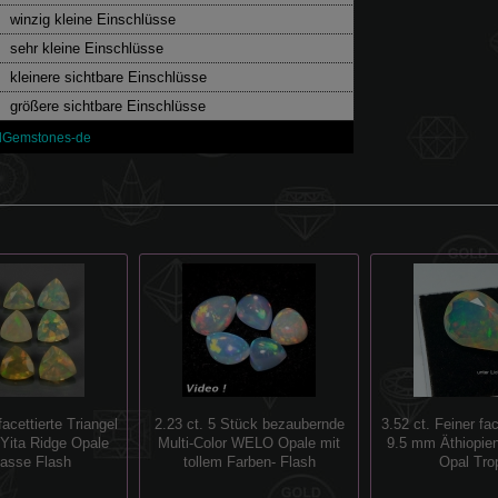
winzig kleine Einschlüsse
sehr kleine Einschlüsse
kleinere sichtbare Einschlüsse
größere sichtbare Einschlüsse
lGemstones-de
facettierte Triangel
2.23 ct. 5 Stück bezaubernde
3.52 ct. Feiner fac
 Yita Ridge Opale
Multi-Color WELO Opale mit
9.5 mm Äthiopien
lasse Flash
tollem Farben- Flash
Opal Tro