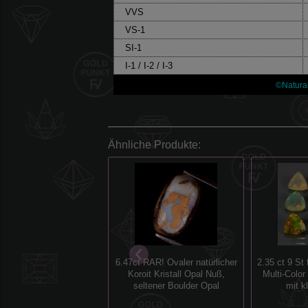
VVS
VS-1
SI-1
I-1 / I-2 / I-3
©Natura
Ähnliche Produkte:
6.47ct RAR! Ovaler natürlicher
2.35 ct 9 St 
Koroit Kristall Opal Nuß,
Multi-Color
seltener Boulder Opal
mit k