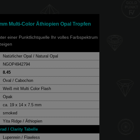
4 mm Multi-Color Äthiopien Opal Tropfen
er einer Punktlichtquelle Ihr volles Farbspektrum
zeigen
Natürlicher Opal / Natural Opal
NGOP4942794
8.45
Oval / Cabochon
Weiß mit Multi Color Flash
Opak
ca. 19 x 14 x 7.5 mm
smoked
Yita Ridge / Äthiopien
rad / Clarity Tabelle
Lupenrein / Flawless