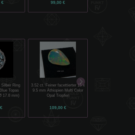
 €
99,00 €
45,00 €
 Silber Ring
3.52 ct. Feiner facettierter 15 x
2.14 ct. Facettierter 1
Blue Topas
9.5 mm Äthiopien Multi Color
mm Äthiopien Multi 
Ø 17.8 mm)
Opal Tropfen
Marquise Opal
 €
109,00 €
55,00 €