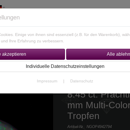
ellungen
okies. Einige von ihnen sind essenziell (z.B. für den Warenkorb), w
und Ihre Erfahrung zu verbessern.
925 Silber Schmuck
Unikate Gold / Silber
% Sonderan
Individuelle Datenschutzeinstellungen
Impressum
|
Datenschutz
8.45 ct. Prächt
mm Multi-Color
Tropfen
Artikel-Nr.:
NGOP4942794