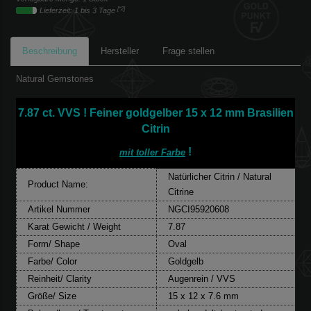
[*2]
Lieferzeit: 1 bis 3 Tage
Beschreibung
Hersteller
Frage stellen
Natural Gemstones
7.87 ct. VVS ! Feiner goldgelber 15 x 12 mm Brasilien
Citrin
!
mit toller Farbe
Natürlicher Citrin / Natural
Product Name:
Citrine
Artikel Nummer
NGCI95920608
Karat Gewicht / Weight
7.87
Form/ Shape
Oval
Farbe/ Color
Goldgelb
Reinheit/ Clarity
Augenrein / VVS
Größe/ Size
15 x 12 x 7.6 mm