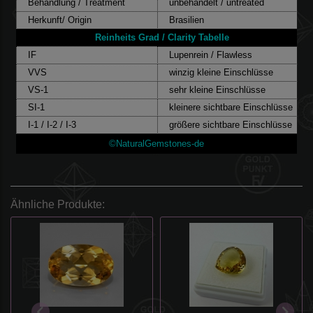
Behandlung / Treatment
unbehandelt / untreated
Herkunft/ Origin
Brasilien
Reinheits Grad / Clarity Tabelle
IF
Lupenrein / Flawless
VVS
winzig kleine Einschlüsse
VS-1
sehr kleine Einschlüsse
SI-1
kleinere sichtbare Einschlüsse
I-1 / I-2 / I-3
größere sichtbare Einschlüsse
©NaturalGemstones-de
Ähnliche Produkte: