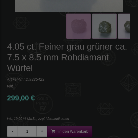
4.05 ct. Feiner grau grüner ca.
7.5 x 8.5 mm Rohdiamant
Würfel
Artikel-Nr.:
DI9325423
von
299,00 €
inkl. 19,00 % MwSt., zzgl.
Versandkosten
in den Warenkorb