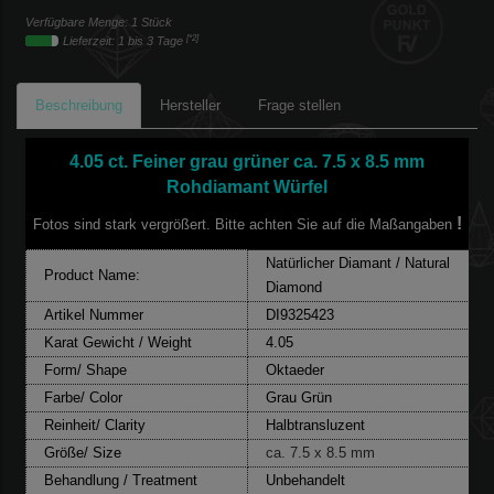
Verfügbare Menge: 1 Stück
[*2]
Lieferzeit: 1 bis 3 Tage
Beschreibung
Hersteller
Frage stellen
4.05 ct. Feiner grau grüner ca. 7.5 x 8.5 mm
Rohdiamant Würfel
!
Fotos sind stark vergrößert. Bitte achten Sie auf die Maßangaben
Natürlicher Diamant / Natural
Product Name:
Diamond
Artikel Nummer
DI9325423
Karat Gewicht / Weight
4.05
Form/ Shape
Oktaeder
Farbe/ Color
Grau Grü
n
Reinheit/ Clarity
Halbtransluzent
Größe/ Size
ca. 7.5 x 8.5 mm
Behandlung / Treatment
Unbehandelt