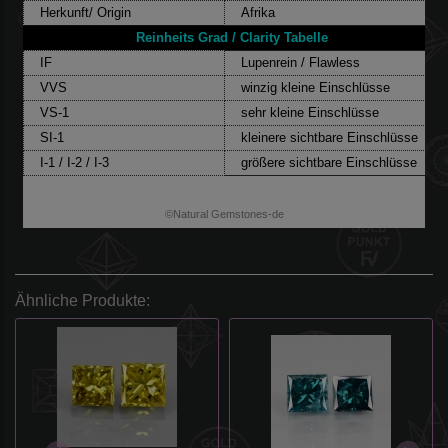
Herkunft/ Origin
Afrika
Reinheits Grad / Clarity Tabelle
IF
Lupenrein / Flawless
VVS
winzig kleine Einschlüsse
VS-1
sehr kleine Einschlüsse
SI-1
kleinere sichtbare Einschlüsse
I-1 / I-2 / I-3
größere sichtbare Einschlüsse
©Natural Gemstones-de
Ähnliche Produkte: