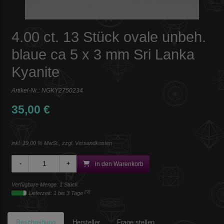
4.00 ct. 13 Stück ovale unbeh.
blaue ca 5 x 3 mm Sri Lanka
Kyanite
Artikel-Nr.:
NGKY2750234
35,00 €
inkl. 19,00 % MwSt., zzgl.
Versandkosten
in den Warenkorb
Verfügbare Menge: 1 Stück
[*2]
Lieferzeit: 1 bis 3 Tage
Beschreibung
Hersteller
Frage stellen