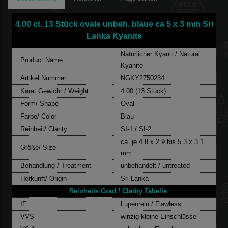
4.00 ct. 13 Stück ovale unbeh. blaue ca 5 x 3 mm Sri
Lanka Kyanite
Natürlicher Kyanit / Natural
Product Name:
Kyanite
Artikel Nummer
NGKY2750234
Karat Gewicht / Weight
4.00 (13 Stück)
Form/ Shape
Oval
Farbe/ Color
Blau
Reinheit/ Clarity
SI-1 / SI-2
ca. je 4.8 x 2.9 bis 5.3 x 3.1
Größe/ Size
mm
Behandlung / Treatment
unbehandelt / untreated
Herkunft/ Origin
Sri-Lanka
Reinheits Grad / Clarity Tabelle
IF
Lupenrein / Flawless
VVS
winzig kleine Einschlüsse