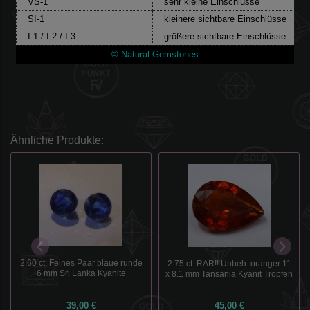
VS-1
sehr kleine Einschlüsse
SI-1
kleinere sichtbare Einschlüsse
I-1 / I-2 / I-3
größere sichtbare Einschlüsse
© Natural Gemstones
Ähnliche Produkte:
2.60 ct. Feines Paar blaue runde
2.75 ct. RAR!! Unbeh. oranger 11
6 mm Sri Lanka Kyanite
x 8.1 mm Tansania Kyanit Tropfen
39,00 €
45,00 €