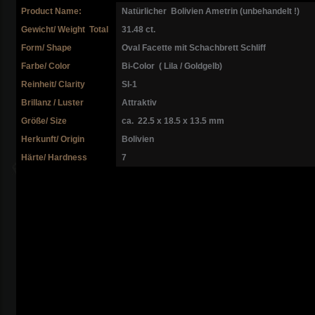
Product Name:
Natürlicher Bolivien Ametrin (unbehandelt !)
Gewicht/ Weight Total
31.48 ct.
Form/ Shape
Oval Facette mit Schachbrett Schliff
Farbe/ Color
Bi-Color ( Lila / Goldgelb)
Reinheit/ Clarity
SI-1
Brillanz / Luster
Attraktiv
Größe/ Size
ca. 22.5 x 18.5 x 13.5 mm
Herkunft/ Origin
Bolivien
Härte/ Hardness
7