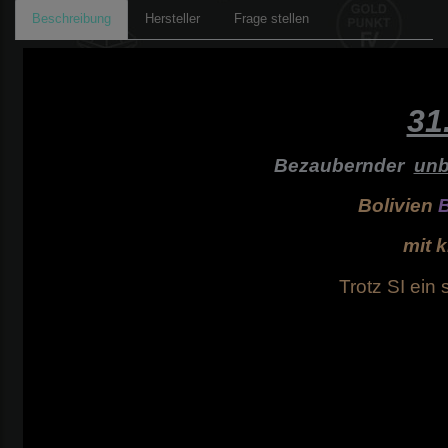
Beschreibung
Hersteller
Frage stellen
31
Bezaubernder
unb
Bolivien
mit 
Trotz SI ein