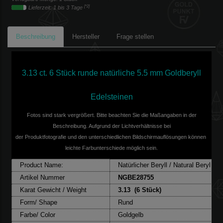
[*2]
Lieferzeit: 1 bis 3 Tage
Beschreibung
Hersteller
Frage stellen
3.13 ct. 6 Stück runde natürliche 5.5 mm Goldberyll
Edelsteinen
Fotos sind stark vergrößert. Bitte beachten Sie die Maßangaben in der
Beschreibung. Aufgrund der Lichtverhältnisse bei
der Produktfotografie und den unterschiedlichen Bildschirmauflösungen können
leichte Farbunterschiede möglich sein.
Product Name:
Natürlicher Beryll / Natural Beryl
Artikel Nummer
NGBE28755
Karat Gewicht / Weight
3.13 (6 Stück)
Form/ Shape
Rund
Farbe/ Color
Goldgelb