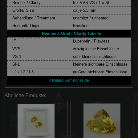
Reinheit/ Clarity
5 x VVS-VS / 1 x SI
Größe/ Size
ca je 5.5 mm
Behandlung / Treatment
unerhitzt / unheated
Herkunft/ Origin
Brasilien
Reinheits Grad / Clarity Tabelle
IF
Lupenrein / Flawless
VVS
winzig kleine Einschlüsse
VS-1
sehr kleine Einschlüsse
SI-1
kleinere sichtbare Einschlüsse
I-1 / I-2 / I-3
größere sichtbare Einschlüsse
©NaturalGemstones-de
Ähnliche Produkte: