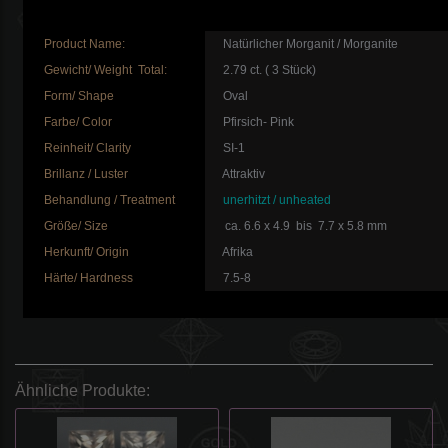
Product Name:
Natürlicher Morganit / Morganite
Gewicht/ Weight Total:
2.79 ct. ( 3 Stück)
Form/ Shape
Oval
Farbe/ Color
Pfirsich- Pink
Reinheit/ Clarity
SI-1
Brillanz / Luster
Attraktiv
Behandlung / Treatment
unerhitzt / unheated
Größe/ Size
ca. 6.6 x 4.9 bis 7.7 x 5.8 mm
Herkunft/ Origin
Afrika
Härte/ Hardness
7.5-8
Ähnliche Produkte: