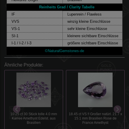
Reinheits Grad / Clarity Tabelle
IF
Lupenrein / Flawless
VVS
winzig kleine Einschlüsse
VS-1
sehr kleine Einschlüsse
SI-1
kleinere sichtbare Einschlüsse
I-1 / I-2 / I-3
größere sichtbare Einschlüsse
©NaturalGemstones-de
Ähnliche Produkte:
10.25 ct 30 Stück tolle 4.0 mm
18.45 ct VS !! Großer natürl. 21.7 x
Karree Amethyst Edelst. aus
15.1 mm Brasilien Rose de
Brasilien
France Amethyst