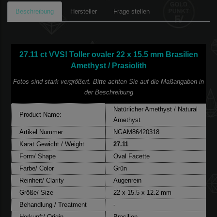
Beschreibung
Hersteller
Frage stellen
27.11 ct VVS! Toller ovaler 22 x 15.5 mm Brasilien
Amethyst / Prasiolith
Fotos sind stark vergrößert. Bitte achten Sie auf die Maßangaben in
der Beschreibung
Natürlicher Amethyst / Natural
Product Name:
Amethyst
Artikel Nummer
NGAM86420318
Karat Gewicht / Weight
27.11
Form/ Shape
Oval Facette
Farbe/ Color
Grün
Reinheit/ Clarity
Augenrein
Größe/ Size
22 x 15.5 x 12.2 mm
Behandlung / Treatment
-
Herkunft/ Origin
Brasilien