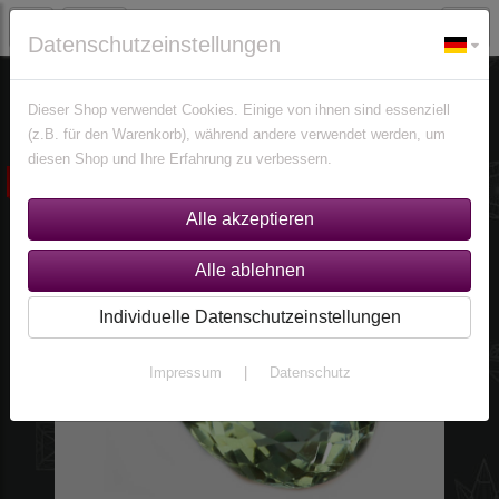
Datenschutzeinstellungen
Edelsteine
Amethyste
Dieser Shop verwendet Cookies. Einige von ihnen sind essenziell
(z.B. für den Warenkorb), während andere verwendet werden, um
diesen Shop und Ihre Erfahrung zu verbessern.
ausverkauft
Individuelle Datenschutzeinstellungen
Impressum
|
Datenschutz