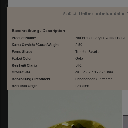
2.50 ct. Gelber unbehandelter 
Beschreibung / Description
Product Name:
Natürlicher Beryll / Natural Beryl
Karat Gewicht / Carat Weight
2.50
Form/ Shape
Tropfen Facette
Farbe/ Color
Gelb
Reinheit/ Clarity
SI-1
Größe/ Size
ca. 12.7 x 7.3 - 7 x 5 mm
Behandlung / Treatment
unbehandelt / untreated
Herkunft/ Origin
Brasilien