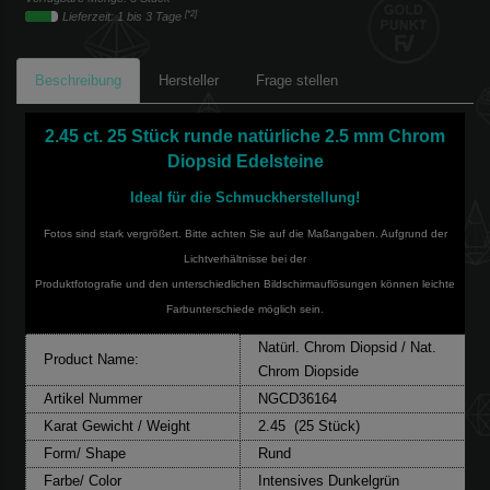
[*2]
Lieferzeit: 1 bis 3 Tage
Beschreibung
Hersteller
Frage stellen
2.45 ct. 25 Stück runde natürliche 2.5 mm Chrom
Diopsid Edelsteine
Ideal für die Schmuckherstellung!
Fotos sind stark vergrößert. Bitte achten Sie auf die Maßangaben. Aufgrund der
Lichtverhältnisse bei der
Produktfotografie und den unterschiedlichen Bildschirmauflösungen können leichte
Farbunterschiede möglich sein.
Natürl. Chrom Diopsid / Nat.
Product Name:
Chrom Diopside
Artikel Nummer
NGCD36164
Karat Gewicht / Weight
2.45 (25 Stück)
Form/ Shape
Rund
Farbe/ Color
Intensives Dunkelgrün