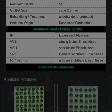
Reinheit/ Clarity
SI
Größe/ Size
ca je 2.5 mm
Behandlung / Treatment
unbehandelt / untreated
Herkunft/ Origin
Russische Förderation
Reinheits Grad / Clarity Tabelle
IF
Lupenrein / Flawless
VVS
winzig kleine Einschlüsse
VS-1
sehr kleine Einschlüsse
SI-1
kleinere sichtbare Einschlüsse
I-1 / I-2 / I-3
größere sichtbare Einschlüsse
©
Natural Gemstones-de
Ähnliche Produkte: