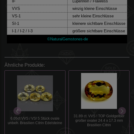
IF
Lupenrein / Flawless
VVS
winzig kleine Einschlüsse
VS-1
sehr kleine Einschlüsse
SI-1
kleinere sichtbare Einschlüsse
I-1 / I-2 / I-3
größere sichtbare Einschlüsse
©NaturalGemstones-de
Ähnliche Produkte:
31.89 ct. VVS ! TOP Goldgelber
6.05ct VVS / VS! 5 Stück ovale
großer ovaler 24.4 x 17.3 mm
unbeh. Brasilien Citrin Edelsteine
Brasilien Citrin