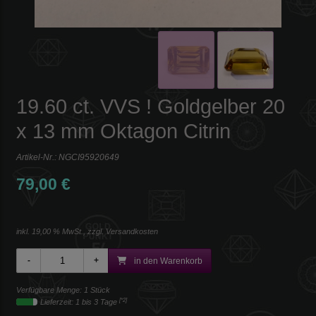
19.60 ct. VVS ! Goldgelber 20
x 13 mm Oktagon Citrin
Artikel-Nr.:
NGCI95920649
79,00 €
inkl. 19,00 % MwSt., zzgl.
Versandkosten
in den Warenkorb
Verfügbare Menge: 1 Stück
[*2]
Lieferzeit: 1 bis 3 Tage