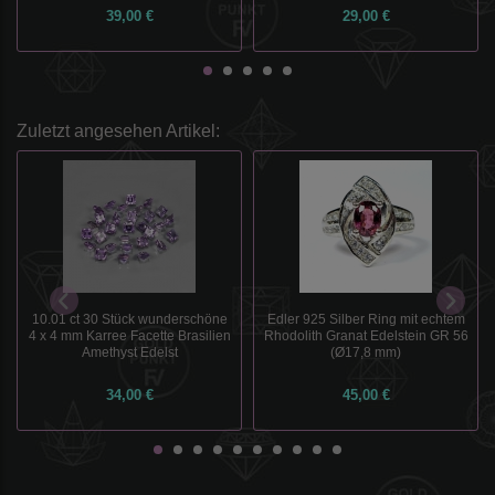
39,00 €
29,00 €
Zuletzt angesehen Artikel:
10.01 ct 30 Stück wunderschöne
Edler 925 Silber Ring mit echtem
4 x 4 mm Karree Facette Brasilien
Rhodolith Granat Edelstein GR 56
Amethyst Edelst
(Ø17,8 mm)
34,00 €
45,00 €