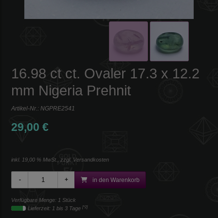
16.98 ct ct. Ovaler 17.3 x 12.2
mm Nigeria Prehnit
Artikel-Nr.:
NGPRE2541
29,00 €
inkl. 19,00 % MwSt., zzgl.
Versandkosten
in den Warenkorb
Verfügbare Menge: 1 Stück
[*2]
Lieferzeit: 1 bis 3 Tage