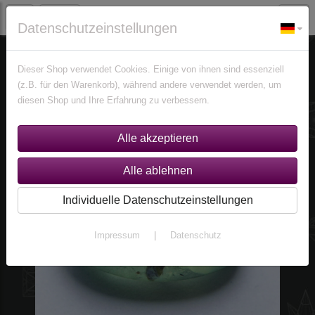
Datenschutzeinstellungen
Edelsteine
Prehnite
Dieser Shop verwendet Cookies. Einige von ihnen sind essenziell
(z.B. für den Warenkorb), während andere verwendet werden, um
diesen Shop und Ihre Erfahrung zu verbessern.
Individuelle Datenschutzeinstellungen
Impressum
|
Datenschutz