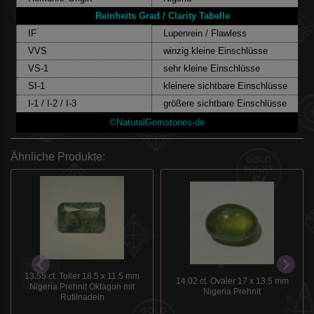
Reinheits Grad / Clarity Tabelle
IF
Lupenrein / Flawless
VVS
winzig kleine Einschlüsse
VS-1
sehr kleine Einschlüsse
SI-1
kleinere sichtbare Einschlüsse
I-1 / I-2 / I-3
größere sichtbare Einschlüsse
©NaturalGemstones-de
Ähnliche Produkte:
13.55 ct. Toller 18.5 x 11.5 mm
14.02 ct. Ovaler 17 x 13.5 mm
Nigeria Prehnit Oktagon mit
Nigeria Prehnit
Rutilnadeln