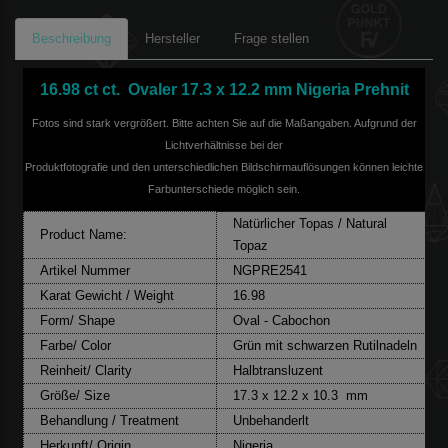
Beschreibung
Hersteller
Frage stellen
16.98 ct ct. Ovaler 17.3 x 12.2 mm Nigeria Prehnit
Fotos sind stark vergrößert. Bitte achten Sie auf die Maßangaben. Aufgrund der
Lichtverhältnisse bei der
Produktfotografie und den unterschiedlichen Bildschirmauflösungen können leichte
Farbunterschiede möglich sein.
Natürlicher Topas / Natural
Product Name:
Topaz
Artikel Nummer
NGPRE2541
Karat Gewicht / Weight
16.98
Form/ Shape
Oval - Cabochon
Farbe/ Color
Grün mit schwarzen Rutilnadeln
Reinheit/ Clarity
Halbtransluzent
Größe/ Size
17.3 x 12.2 x 10.3 mm
Behandlung / Treatment
Unbehanderlt
Herkunft/ Origin
Nigeria