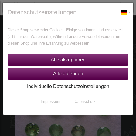
Datenschutzeinstellungen
Edelsteine
Peridote
Dieser Shop verwendet Cookies. Einige von ihnen sind essenziell
(z.B. für den Warenkorb), während andere verwendet werden, um
diesen Shop und Ihre Erfahrung zu verbessern.
Individuelle Datenschutzeinstellungen
Impressum
|
Datenschutz