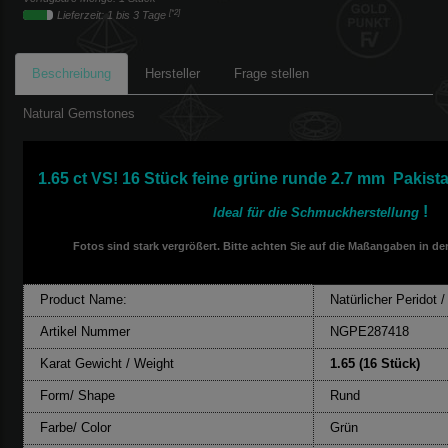
[*2]
Lieferzeit: 1 bis 3 Tage
Beschreibung
Hersteller
Frage stellen
Natural Gemstones
1.65 ct VS! 16 Stück feine grüne runde 2.7 mm Pakista
!
Ideal für die Schmuckherstellung
Fotos sind stark vergrößert. Bitte achten Sie auf die Maßangaben in de
Product Name:
Natürlicher Peridot /
Artikel Nummer
NGPE287418
Karat Gewicht / Weight
1.65 (16 Stück)
Form/ Shape
Rund
Farbe/ Color
Grün