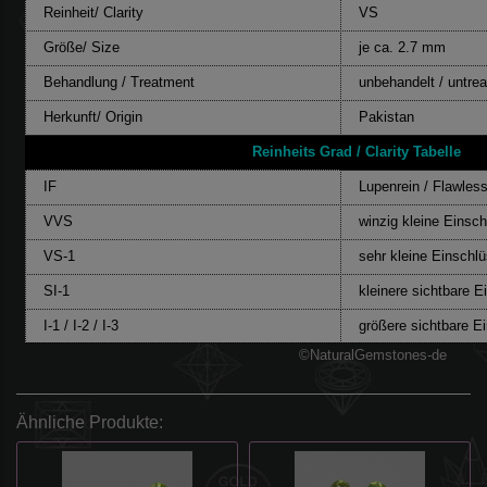
Reinheit/ Clarity
VS
Größe/ Size
je ca. 2.7 mm
Behandlung / Treatment
unbehandelt / untre
Herkunft/ Origin
Pakistan
Reinheits Grad / Clarity Tabelle
IF
Lupenrein / Flawles
VVS
winzig kleine Einsc
VS-1
sehr kleine Einschl
SI-1
kleinere sichtbare E
I-1 / I-2 / I-3
größere sichtbare E
©NaturalGemstones-de
Ähnliche Produkte: