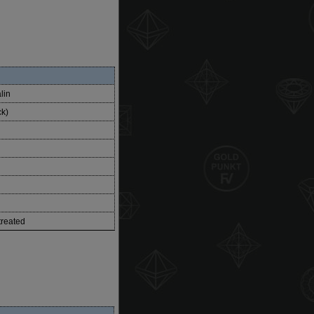
lin
ck)
treated