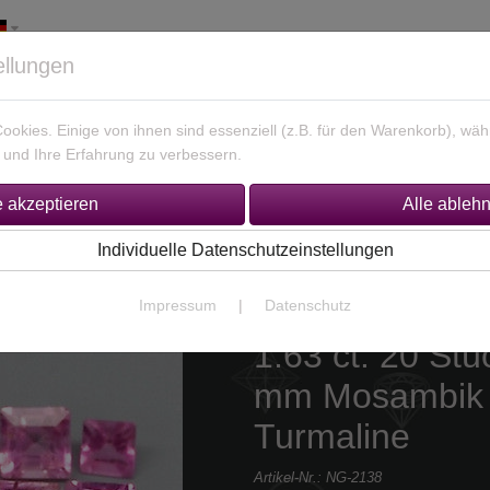
ellungen
okies. Einige von ihnen sind essenziell (z.B. für den Warenkorb), w
und Ihre Erfahrung zu verbessern.
925 Silber Schmuck
Unikate Gold / Silber
% Sonderan
Individuelle Datenschutzeinstellungen
Impressum
|
Datenschutz
1.63 ct. 20 Stü
mm Mosambik 
Turmaline
Artikel-Nr.:
NG-2138