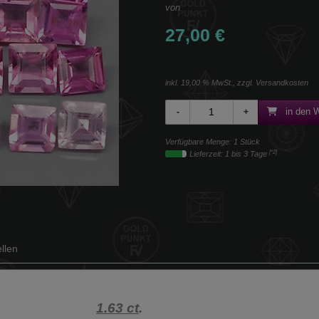
von
27,00 €
inkl. 19,00 % MwSt., zzgl.
Versandkosten
in den 
Verfügbare Menge: 1 Stück
[*2]
Lieferzeit: 1 bis 3 Tage
llen
1.63
ct
.