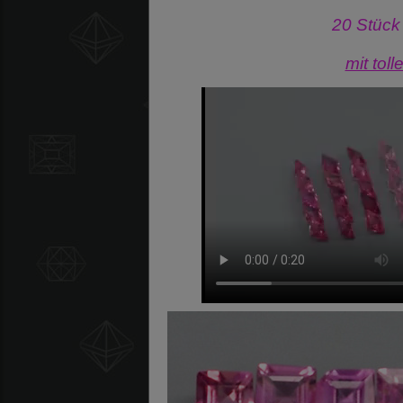
20 Stück
mit tol