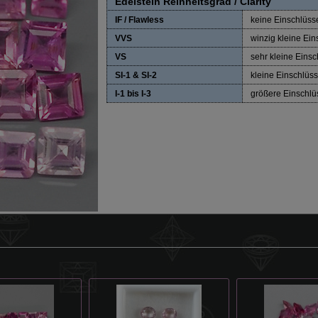
Edelstein Reinheitsgrad / Clarity
IF / Flawless
keine Einschlüss
VVS
winzig kleine Ei
VS
sehr kleine Eins
SI-1 & SI-2
kleine Einschlüs
I-1 bis I-3
größere Einschlü