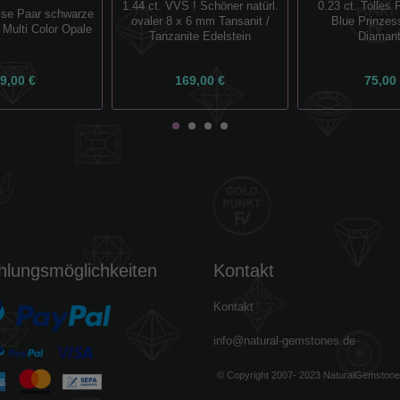
1.44 ct. VVS ! Schöner natürl.
0.23 ct. Tolles
asse Paar schwarze
ovaler 8 x 6 mm Tansanit /
Blue Prinzess
Multi Color Opale
Tanzanite Edelstein
Diaman
9,00 €
169,00 €
75,00
hlungsmöglichkeiten
Kontakt
Kontakt
info@natural-gemstones.de
© Copyright 2007- 2023 NaturalGemston