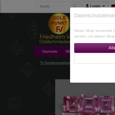
Login
Datenschutzeinst
Dieser Shop verwendet Co
werden, um diesen Shop 
Startseite
NEU im Shop
Edelsteine
% Sonderangebote %