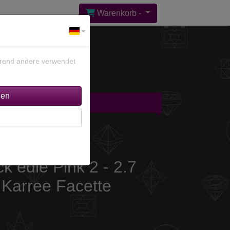
Warenkorb -
ährend andere verwendet
gebote %
Kontakt
ck edle Pink 2 - 2.7
Karree Facette