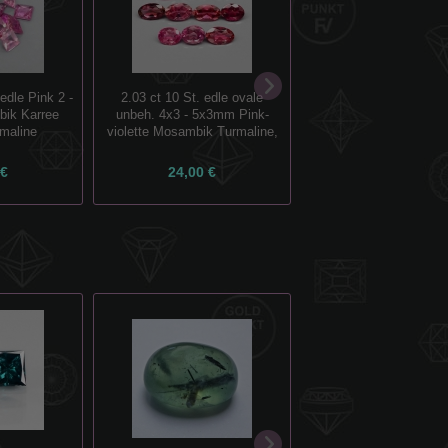
edle Pink 2 -
2.03 ct 10 St. edle ovale
1.88 ct. 4 Stück unbeh
ik Karree
unbeh. 4x3 - 5x3mm Pink-
Light Pink Mosam
maline
violette Mosambik Turmaline,
Turmaline
 €
24,00 €
22,00 €
10.01 ct 30 Stüc