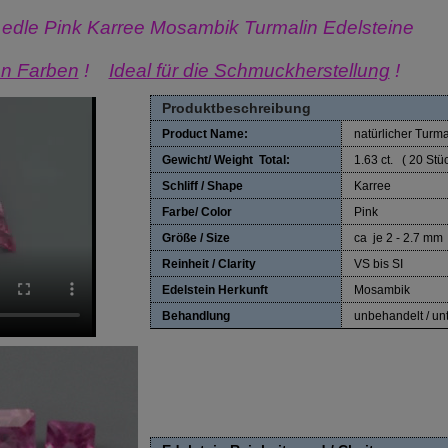
 edle Pink Karree Mosambik Turmalin Edelsteine
len Farben
!
Ideal für die Schmuckherstellung
!
Produktbeschreibung
Product Name:
natürlicher Turma
Gewicht/ Weight Total:
1.63 ct. ( 20 Stü
Schliff / Shape
Karree
Farbe/ Color
Pink
Größe / Size
ca je 2 - 2.7 mm
Reinheit / Clarity
VS bis SI
Edelstein Herkunft
Mosambik
Behandlung
unbehandelt / un