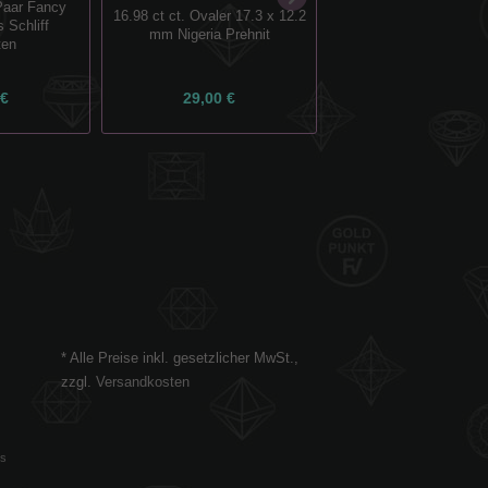
 Paar Fancy
16.98 ct ct. Ovaler 17.3 x 12.2
wunderschöne 4 x 
 Schliff
mm Nigeria Prehnit
Karree Facette Brasi
ten
Amethyst Edels
 €
29,00 €
34,00 €
* Alle Preise inkl. gesetzlicher MwSt.,
zzgl.
Versandkosten
es