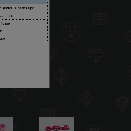
e (unter 10-fach Lupe)
nschlüsse
chlüsse
se
sse