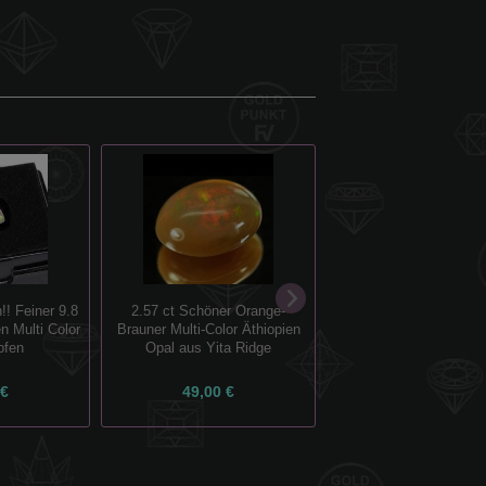
!! Feiner 9.8
2.57 ct Schöner Orange-
1.07 ct Schöner 11 x 
n Multi Color
Brauner Multi-Color Äthiopien
Äthiopien Cabochon 
pfen
Opal aus Yita Ridge
 €
49,00 €
40,00 €