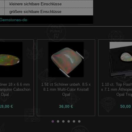
kleinere sichtbare Einschlüsse
größere sichtbare Einschlüsse
lGemstones-de
höner 18 x 6.6 mm
1.51 ct Schöner unbeh. 8.5 x
1.10 ct. Top Flash
arquise Cabochon
8.1 mm Multi-Color Kristall
x 7.1 mm Äthiopie
Opal
Opal
Opal Tro
19,00 €
36,00 €
50,00