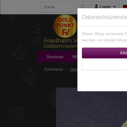
Login
Datenschutzeinst
Dieser Shop verwendet Co
werden, um diesen Shop 
Startseite
NEU im Shop
Edelsteine
Edelsteine
Opale