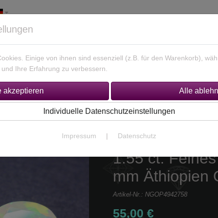
ellungen
okies. Einige von ihnen sind essenziell (z.B. für den Warenkorb), w
und Ihre Erfahrung zu verbessern.
925 Silber Schmuck
Unikate Gold / Silber
% Sonderan
Individuelle Datenschutzeinstellungen
Impressum
|
Datenschutz
1.55 ct. Feines
mm Äthiopien 
Artikel-Nr.:
NGOP4942758
55,00 €