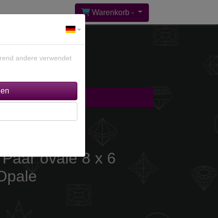
Warenkorb -
ährend andere verwendet
gebote %
Kontakt
 Paar ovale 8 x 6
Opale