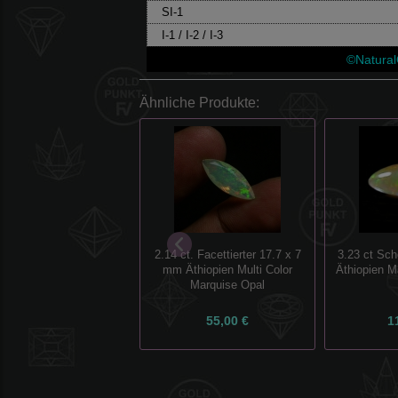
SI-1
I-1 / I-2 / I-3
©Natura
Ähnliche Produkte:
2.14 ct. Facettierter 17.7 x 7
3.23 ct Sc
mm Äthiopien Multi Color
Äthiopien M
Marquise Opal
55,00 €
1