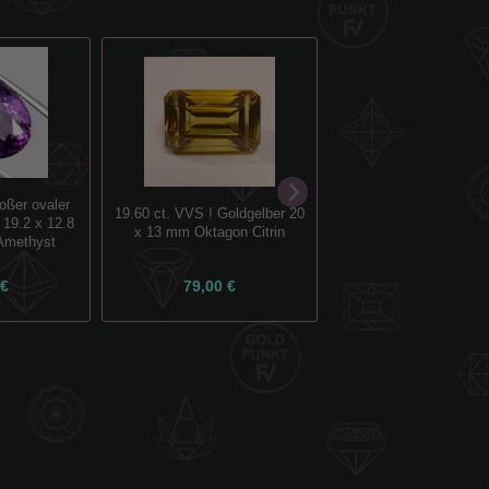
oßer ovaler
4.00 ct. 13 Stück ovale
19.60 ct. VVS ! Goldgelber 20
r 19.2 x 12.8
blaue ca 5 x 3 mm Sri
x 13 mm Oktagon Citrin
Amethyst
Kyanite
 €
79,00 €
35,00 €