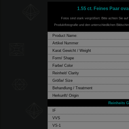
1.55 ct. Feines Paar ov
Fotos sind stark vergrößert. Bitte achten Sie au
Produktfotografie und den unterschiedlichen Bildschi
Product Name:
Artikel Nummer
Karat Gewicht / Weight
Form/ Shape
Farbe/ Color
Reinheit/ Clarity
Größe/ Size
Behandlung / Treatment
Herkunft/ Origin
Reinheits Gr
IF
VVS
VS-1