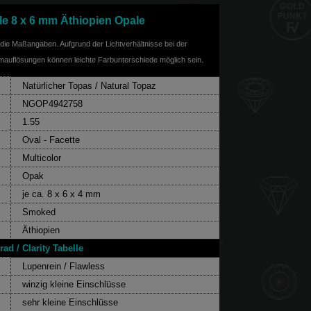
ale 8 x 6 mm Äthiopien Opale
f die Maßangaben. Aufgrund der Lichtverhältnisse bei der
rmauflösungen können leichte Farbunterschiede möglich sein.
Natürlicher Topas / Natural Topaz
NGOP4942758
1.55
Oval - Facette
Multicolor
Opak
je ca. 8 x 6 x 4 mm
Smoked
Äthiopien
ad / Clarity Tabelle
Lupenrein / Flawless
winzig kleine Einschlüsse
sehr kleine Einschlüsse