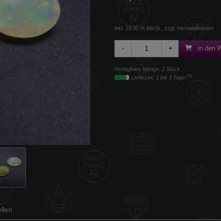
inkl. 19,00 % MwSt., zzgl.
Versandkosten
in den 
Verfügbare Menge: 1 Stück
[*2]
Lieferzeit: 1 bis 3 Tage
llen