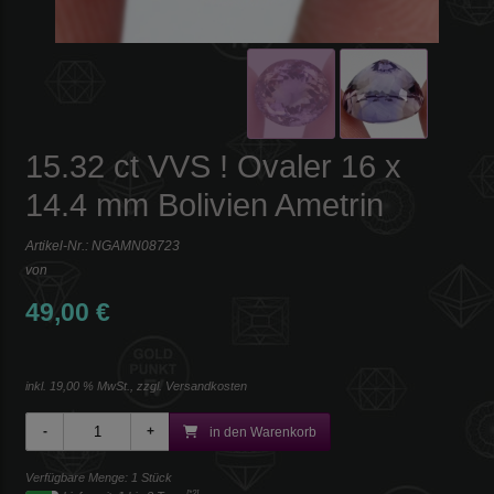
15.32 ct VVS ! Ovaler 16 x
14.4 mm Bolivien Ametrin
Artikel-Nr.:
NGAMN08723
von
49,00 €
inkl. 19,00 % MwSt., zzgl.
Versandkosten
in den Warenkorb
Verfügbare Menge: 1 Stück
[*2]