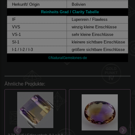
Herkunft/ Origin
Bolivien
Reinheits Grad / Clarity Tabelle
IF
Lupenrein / Flawless
VVS
winzig kleine Einschlüsse
VS-1
sehr kleine Einschlüsse
SI-1
kleinere sichtbare Einschlüsse
I-1 / I-2 / I-3
größere sichtbare Einschlüsse
©NaturalGemstones-de
Ähnliche Produkte: