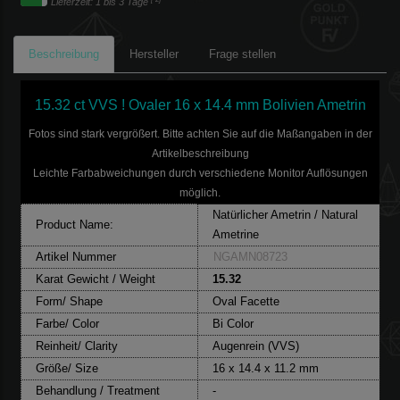
Lieferzeit: 1 bis 3 Tage
Beschreibung
Hersteller
Frage stellen
15.32 ct VVS ! Ovaler 16 x 14.4 mm Bolivien Ametrin
Fotos sind stark vergrößert. Bitte achten Sie auf die Maßangaben in der
Artikelbeschreibung
Leichte Farbabweichungen durch verschiedene Monitor Auflösungen
möglich.
Natürlicher Ametrin / Natural
Product Name:
Ametrine
Artikel Nummer
NGAMN08723
Karat Gewicht / Weight
15.32
Form/ Shape
Oval Facette
Farbe/ Color
Bi Color
Reinheit/ Clarity
Augenrein (VVS)
Größe/ Size
16 x 14.4 x 11.2 mm
Behandlung / Treatment
-