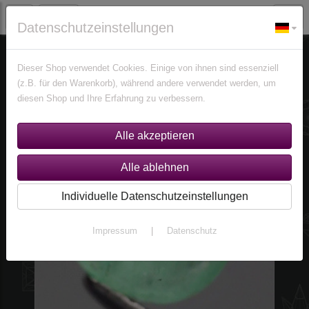
Datenschutzeinstellungen
Edelsteine
Smaragde
Dieser Shop verwendet Cookies. Einige von ihnen sind essenziell
(z.B. für den Warenkorb), während andere verwendet werden, um
diesen Shop und Ihre Erfahrung zu verbessern.
Individuelle Datenschutzeinstellungen
Impressum
|
Datenschutz