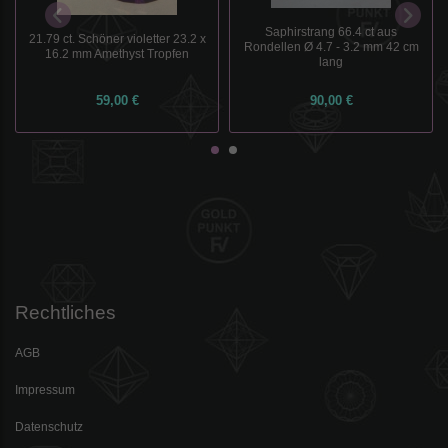
Saphirstrang 66.4 ct aus
21.79 ct. Schöner violetter 23.2 x
Rondellen Ø 4.7 - 3.2 mm 42 cm
16.2 mm Amethyst Tropfen
lang
59,00 €
90,00 €
Rechtliches
AGB
Impressum
Datenschutz