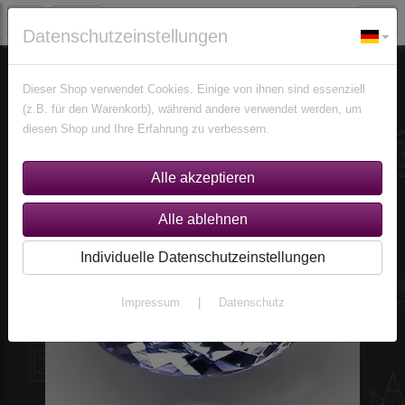
Datenschutzeinstellungen
Edelsteine
Tansanite
Dieser Shop verwendet Cookies. Einige von ihnen sind essenziell
(z.B. für den Warenkorb), während andere verwendet werden, um
diesen Shop und Ihre Erfahrung zu verbessern.
Individuelle Datenschutzeinstellungen
Impressum
|
Datenschutz