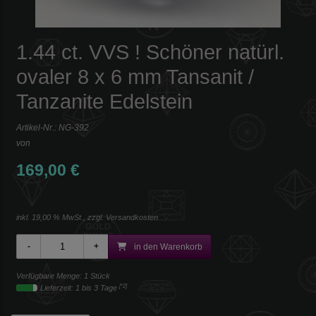
1.44 ct. VVS ! Schöner natürl.
ovaler 8 x 6 mm Tansanit /
Tanzanite Edelstein
Artikel-Nr.:
NG-392
von
169,00 €
inkl. 19,00 % MwSt., zzgl.
Versandkosten
in den Warenkorb
Verfügbare Menge: 1 Stück
[*2]
Lieferzeit: 1 bis 3 Tage