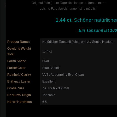
Original Foto (unter Tageslichtlampe aufgenommen.
Leichte Farbabweichungen sind möglich
1.44 ct.
Schöner natürliche
Ein Tansanit ist 100
Product Name:
Natürlicher Tansanit (leicht erhitzt / Gentle Heated)
Gewicht/ Weight
1.44 ct
Total
Form/ Shape
Oval
Farbe/ Color
Blau- Violett
Reinheit/ Clarity
VVS / Augenrein / Eye- Clean
Brillanz / Luster
Exzellent
Größe/ Size
ca. 8 x 6 x 3.7 mm
Herkunft/ Origin
Tansania
Härte/ Hardness
6.5