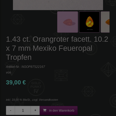
1.43 ct. Orangroter facett. 10.2
x 7 mm Mexiko Feueropal
Tropfen
Artikel-Nr.:
NGOP87522167
von
39,00 €
inkl. 19,00 % MwSt., zzgl.
Versandkosten
in den Warenkorb