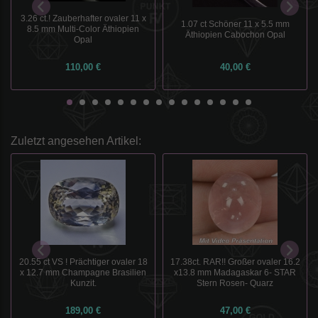
3.26 ct.! Zauberhafter ovaler 11 x
1.07 ct Schöner 11 x 5.5 mm
8.5 mm Multi-Color Äthiopien
Äthiopien Cabochon Opal
Opal
110,00 €
40,00 €
Zuletzt angesehen Artikel:
20.55 ct VS ! Prächtiger ovaler 18
17.38ct. RAR!! Großer ovaler 16.2
x 12.7 mm Champagne Brasilien
x13.8 mm Madagaskar 6- STAR
Kunzit.
Stern Rosen- Quarz
189,00 €
47,00 €