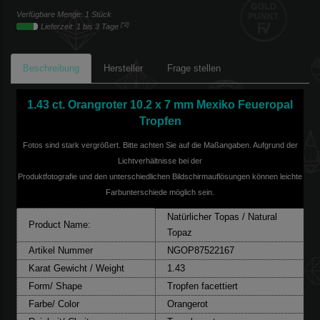
Verfügbare Menge: 1 Stück
[*2]
Lieferzeit: 1 bis 3 Tage
Beschreibung
Hersteller
Frage stellen
1.43 ct. Orangroter 10.2 x 7 mm Mexiko Feueropal
Tropfen
Fotos sind stark vergrößert. Bitte achten Sie auf die Maßangaben. Aufgrund der
Lichtverhältnisse bei der
Produktfotografie und den unterschiedlichen Bildschirmauflösungen können leichte
Farbunterschiede möglich sein.
Natürlicher Topas / Natural
Product Name:
Topaz
Artikel Nummer
NGOP87522167
Karat Gewicht / Weight
1.43
Form/ Shape
Tropfen facettiert
Farbe/ Color
Orangerot