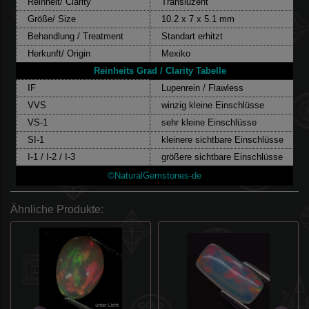
Reinheit/ Clarity
Transluzent
Größe/ Size
10.2 x 7 x 5.1 mm
Behandlung / Treatment
Standart erhitzt
Herkunft/ Origin
Mexiko
Reinheits Grad / Clarity Tabelle
IF
Lupenrein / Flawless
VVS
winzig kleine Einschlüsse
VS-1
sehr kleine Einschlüsse
SI-1
kleinere sichtbare Einschlüsse
I-1 / I-2 / I-3
größere sichtbare Einschlüsse
©NaturalGemstones-de
Ähnliche Produkte: